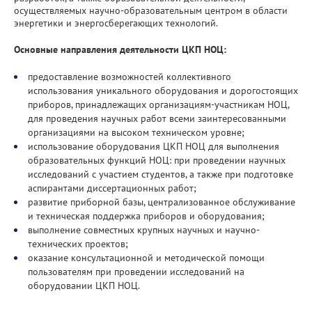
осуществляемых научно-образовательным центром в области
Фундаментальные исследования
энергетики и энергосберегающих технологий.
Прикладные разработки
Основные направления деятельности ЦКП НОЦ:
предоставление возможностей коллективного
Уникальные стенды и установки
использования уникального оборудования и дорогостоящих
приборов, принадлежащих организациям-участникам НОЦ,
ЦКП "Теплофизика и энергетика"
для проведения научных работ всеми заинтересованными
организациями на высоком техническом уровне;
Международное сотрудничество
использование оборудования ЦКП НОЦ для выполнения
образовательных функций НОЦ: при проведении научных
исследований с участием студентов, а также при подготовке
Полезные ссылки
аспирантами диссертационных работ;
развитие приборной базы, централизованное обслуживание
и техническая поддержка приборов и оборудования;
выполнение совместных крупных научных и научно-
технических проектов;
оказание консультационной и методической помощи
пользователям при проведении исследований на
оборудовании ЦКП НОЦ.