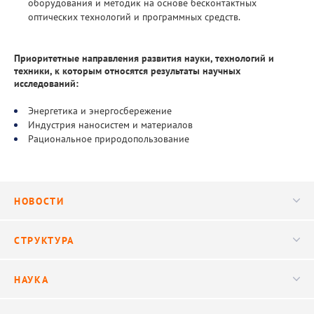
оборудования и методик на основе бесконтактных
оптических технологий и программных средств.
Приоритетные направления развития науки, технологий и
техники, к которым относятся результаты научных
исследований:
Энергетика и энергосбережение
Индустрия наносистем и материалов
Рациональное природопользование
НОВОСТИ
Новости
СТРУКТУРА
Конференции
Руководство
НАУКА
Видео
Ученый совет
Публикации