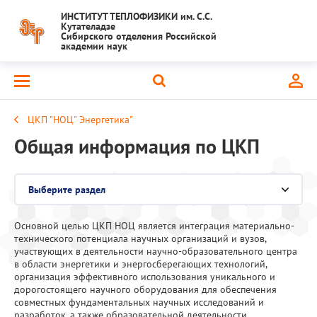
ИНСТИТУТ ТЕПЛОФИЗИКИ им. С.С.
Кутателадзе
Сибирского отделения Российской
академии наук
ЦКП "НОЦ" Энергетика"
Общая информация по ЦКП
Выберите раздел
Основной целью ЦКП НОЦ является интеграция материально-
Национальный проект "Наука и университеты"
технического потенциала научных организаций и вузов,
участвующих в деятельности научно-образовательного центра
Крупный научный проект
в области энергетики и энергосберегающих технологий,
организация эффективного использования уникального и
дорогостоящего научного оборудования для обеспечения
Важнейшие результаты
совместных фундаментальных научных исследований и
разработок, а также образовательной деятельности,