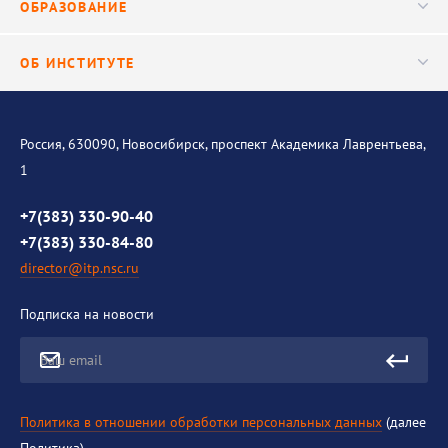
ОБРАЗОВАНИЕ
Научные подразделения
Важнейшие результаты
Центр трансфера технологий
Аспирантура
ОБ ИНСТИТУТЕ
Исследования
Диссертационный совет
Уникальные стенды
Общая информация
История института
Россия, 630090, Новосибирск, проспект Академика Лаврентьева,
1
Контакты
Противодействие коррупции
+7(383) 330-90-40
+7(383) 330-84-80
director@itp.nsc.ru
Подписка на новости
Ваш email
Политика в отношении обработки персональных данных
(далее