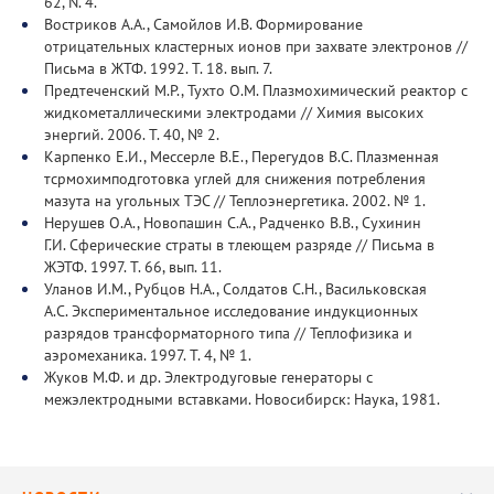
62, N. 4.
Востриков А.А., Самойлов И.В. Формирование
отрицательных кластерных ионов при захвате электронов //
Письма в ЖТФ. 1992. Т. 18. вып. 7.
Предтеченский М.Р., Тухто О.М. Плазмохимический реактор с
жидкометаллическими электродами // Химия высоких
энергий. 2006. Т. 40, № 2.
Карпенко Е.И., Мессерле В.Е., Перегудов B.C. Плазменная
тсрмохимподготовка углей для снижения потребления
мазута на угольных ТЭС // Теплоэнергетика. 2002. № 1.
Нерушев О.А., Новопашин С.А., Радченко В.В., Сухинин
Г.И. Сферические страты в тлеющем разряде // Письма в
ЖЭТФ. 1997. Т. 66, вып. 11.
Уланов И.М., Рубцов Н.А., Солдатов С.Н., Васильковская
А.С. Экспериментальное исследование индукционных
разрядов трансформаторного типа // Теплофизика и
аэромеханика. 1997. Т. 4, № 1.
Жуков М.Ф. и др. Электродуговые генераторы с
межэлектродными вставками. Новосибирск: Наука, 1981.