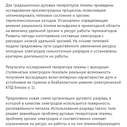
Для традиционных дуговых генераторов плазмы проведены
исследования приэлектродных процессов, позволившие
оптимизировать тепловое состояние и эрозию
термоэмиссионных катодов. Установлено определяющее
влияние рециклинга атомов вольфрама в прикатодной области
на величину удельной эрозии и ресурс работы термокатодов.
Развиты методы изготовления составных электродов с
рекордно низкой удельной эрозией. На основе тепловой
модели предложены пути существенного увеличения ресурса
холодных электродов сильноточных разрядов и установлены
критерии длительности их работы.
Результаты исследований генератора плазмы с выходным
ступенчатым электродом показали реальную возможность
получения восходящих вольт-амперных характеристик дуги и
устойчивое ее горение в безбалластном режиме (электрический
КПД близок к 1).
Предложена новая схема организации дугового разряда, в
которой в качестве электродов используется поверхность
расплавленного металла. Использование разряда такого типа
решает важнейшую проблему дуговых генераторов плазмы,
проблему эрозии электродов и соответственно снимает
ограничения на ресурс их работы и на тип плазмообразующего