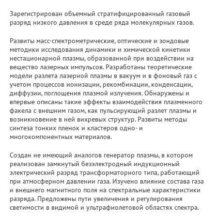
Зарегистрирован объемный стратифицированный газовый
разряд низкого давления в среде ряда молекулярных газов.
Развиты масс-спектрометрические, оптические и зондовые
методики исследования динамики и химической кинетики
нестационарной плазмы, образованной при воздействии на
вещество лазерных импульсов. Разработаны теоретические
модели разлета лазерной плазмы в вакуум и в фоновый газ с
учетом процессов ионизации, рекомбинации, конденсации,
диффузии, поглощения плазмой излучения. Обнаружены и
впервые описаны такие эффекты взаимодействия плазменного
факела с внешним газом, как пульсирующий разлет плазмы и
возникновение в ней вихревых структур. Развиты методы
синтеза тонких пленок и кластеров одно- и
многокомпонентных материалов.
Создан не имеющий аналогов генератор плазмы, в котором
реализован замкнутый безэлектродный индукционный
электрический разряд трансформаторного типа, работающий
при атмосферном давлении газа. Изучено влияние состава газа
и внешнего магнитного поля на спектральные характеристики
разряда. Предложены пути увеличения и регулирования
светимости в видимой и ультрафиолетовой областях спектра.