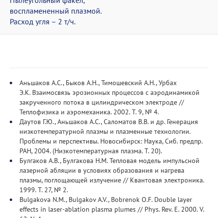
Пылеугольный факел,
воспламененный плазмой.
Расход угля – 2 т/ч.
Аньшаков А.С., Быков А.Н., Тимошевский А.Н., Урбах
Э.К. Взаимосвязь эрозионных процессов с аэродинамикой
закрученного потока в цилиндрическом электроде //
Теплофизика и аэромеханика. 2002. Т. 9, № 4.
Даутов Г.Ю., Аньшаков А.С., Саломатов В.В. и др. Генерация
низкотемпературной плазмы и плазменные технологии.
Проблемы и перспективы. Новосибирск: Наука, Сиб. предпр.
РАН, 2004. (Низкотемпературная плазма. Т. 20).
Булгаков А.В., Булгакова Н.М. Тепловая модель импульсной
лазерной абляции в условиях образования и нагрева
плазмы, поглощающей излучение // Квантовая электроника.
1999. Т. 27, № 2.
Bulgakova N.M., Bulgakov A.V., Bobrenok O.F. Double layer
effects in laser-ablation plasma plumes // Phys. Rev. E. 2000. V.