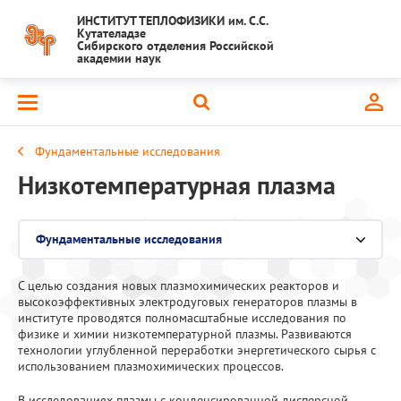
ИНСТИТУТ ТЕПЛОФИЗИКИ им. С.С.
Кутателадзе
Сибирского отделения Российской
академии наук
Фундаментальные исследования
Низкотемпературная плазма
Фундаментальные исследования
Выберите раздел
С целью создания новых плазмохимических реакторов и
Национальный проект "Наука и университеты"
высокоэффективных электродуговых генераторов плазмы в
институте проводятся полномасштабные исследования по
Крупный научный проект
физике и химии низкотемпературной плазмы. Развиваются
технологии углубленной переработки энергетического сырья с
использованием плазмохимических процессов.
Важнейшие результаты
В исследованиях плазмы с конденсированной дисперсной