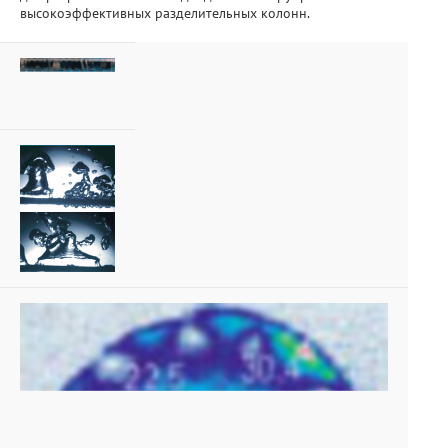
высокоэффективных разделительных колонн.
Ис
Ди
Ра