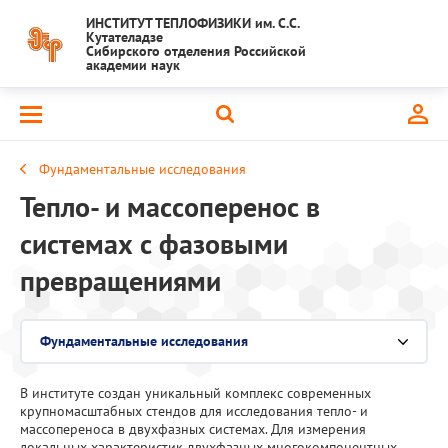
ИНСТИТУТ ТЕПЛОФИЗИКИ им. С.С.
Кутателадзе
Сибирского отделения Российской
академии наук
Фундаментальные исследования
Тепло- и массоперенос в
системах с фазовыми
превращениями
Фундаментальные исследования
Выберите раздел
В институте создан уникальный комплекс современных
Национальный проект "Наука и университеты"
крупномасштабных стендов для исследования тепло- и
массопереноса в двухфазных системах. Для измерения
Крупный научный проект
локальных характеристик двухфазных многокомпонентных