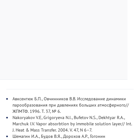
Авксентюк Б.П., Овчинников В.В. Исследование динамики
парообразования при давлениях больших атмосферного//
ЖПМТФ. 1996. Т. 37, № 6.
Nakoryakov V.E, Grigoryeva N.I., Bufetov N.S., Dekhtyar R.A.,
Marchuk I.V. Vapor absorbtion by immobile solution layer// Int.
J. Heat & Mass Transfer. 2004. V. 47, N 6–7.
Шемагин И.А., Будов В.Я., Дорохов А.Р., Гогонин