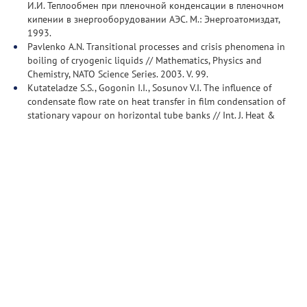
И.И. Теплообмен при пленочной конденсации в пленочном
кипении в знергооборудовании АЭС. М.: Энергоатомиздат,
1993.
Pavlenko A.N. Transitional processes and crisis phenomena in
boiling of cryogenic liquids // Mathematics, Physics and
Chemistry, NATO Science Series. 2003. V. 99.
Kutateladze S.S., Gogonin I.I., Sosunov V.I. The influence of
condensate flow rate on heat transfer in film condensation of
stationary vapour on horizontal tube banks // Int. J. Heat &
Mass Transfer. 1985. V. 28, N. 5.
Павленко А.Н., Лель В.В., Серов А.Ф., Назаров А.Д. Динамика
течения интенсивно испаряющейся волновой пленки
жидкости // ЖПМТФ. 2001. Т. 42. № 3.
НОВОСТИ
Новости
СТРУКТУРА
Конференции
Руководство