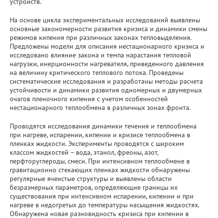
устройств.
На основе цикла экспериментальных исследований выявлены
основные закономерности развития кризиса и динамики смены
режимов кипения при различных законах тепловыделения.
Предложены модели для описания нестационарного кризиса и
исследовано влияние закона и темпа нарастания тепловой
нагрузки, инерционности нагревателя, приведенного давления
на величину критического теплового потока. Проведены
систематические исследования и разработаны методы расчета
устойчивости и динамики развития одномерных и двумерных
очагов пленочного кипения с учетом особенностей
нестационарного теплообмена в различных зонах фронта.
Проводятся исследования динамики течения и теплообмена
при нагреве, испарении, кипении и кризисе теплообмена в
пленках жидкости. Эксперименты проводятся с широким
классом жидкостей – вода, этанол, фреоны, азот,
перфторуглероды, смеси. При интенсивном теплообмене в
гравитационно стекающих пленках жидкости обнаружены
регулярные ячеистые структуры и выявлены области
безразмерных параметров, определяющие границы их
существования при интенсивном испарении, кипении и при
нагреве в недогретых до температуры насыщения жидкостях.
Обнаружена новая разновидность кризиса при кипении в