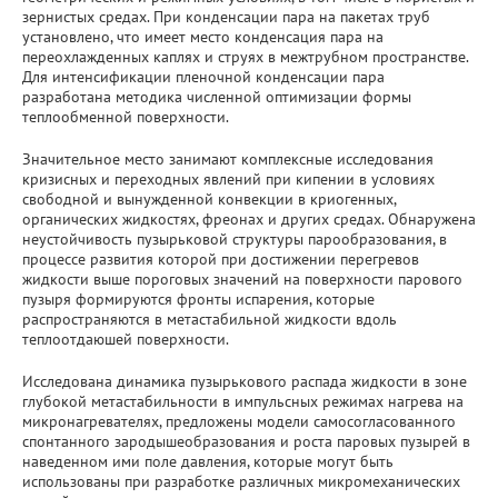
зернистых средах. При конденсации пара на пакетах труб
установлено, что имеет место конденсация пара на
переохлажденных каплях и струях в межтрубном пространстве.
Для интенсификации пленочной конденсации пара
разработана методика численной оптимизации формы
теплообменной поверхности.
Значительное место занимают комплексные исследования
кризисных и переходных явлений при кипении в условиях
свободной и вынужденной конвекции в криогенных,
органических жидкостях, фреонах и других средах. Обнаружена
неустойчивость пузырьковой структуры парообразования, в
процессе развития которой при достижении перегревов
жидкости выше пороговых значений на поверхности парового
пузыря формируются фронты испарения, которые
распространяются в метастабильной жидкости вдоль
теплоотдаюшей поверхности.
Исследована динамика пузырькового распада жидкости в зоне
глубокой метастабильности в импульсных режимах нагрева на
микронагревателях, предложены модели самосогласованного
спонтанного зародышеобразования и роста паровых пузырей в
наведенном ими поле давления, которые могут быть
использованы при разработке различных микромеханических