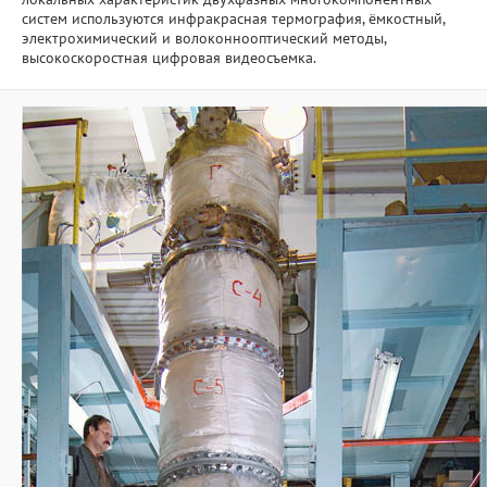
систем используются инфракрасная термография, ёмкостный,
электрохимический и волоконнооптический методы,
Важнейшие результаты
высокоскоростная цифровая видеосъемка.
Прикладные разработки
Уникальные стенды и установки
ЦКП "Теплофизика и энергетика"
Международное сотрудничество
Полезные ссылки