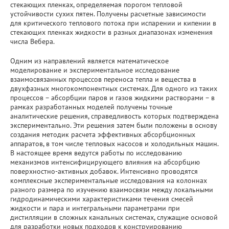
стекающих пленках, определяемая порогом тепловой
устойчивости сухих пятен. Получены расчетные зависимости
для критического теплового потока при испарении и кипении в
стекающих пленках жидкости в разных диапазонах изменения
числа Вебера.
Одним из направлений является математическое
моделирование и экспериментальное исследование
взаимосвязанных процессов переноса тепла и вещества в
двухфазных многокомпонентных системах. Для одного из таких
процессов – абсорбции паров и газов жидкими растворами – в
рамках разработанных моделей получены точные
аналитические решения, справедливость которых подтверждена
экспериментально. Эти решения затем были положены в основу
создания методик расчета эффективных абсорбционных
аппаратов, в том числе тепловых насосов и холодильных машин.
В настоящее время ведутся работы по исследованию
механизмов интенсифицирующего влияния на абсорбцию
поверхностно-активных добавок. Интенсивно проводятся
комплексные экспериментальные исследования на колоннах
разного размера по изучению взаимосвязи между локальными
гидродинамическими характеристиками течения смесей
жидкости и пара и интегральными параметрами при
дистилляции в сложных канальных системах, служащие основой
для разработки новых подходов к конструированию