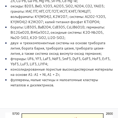
Zn, Cu-Pb, Ga-Pb, Mg-Pb, Sn-Pb, Cd-Hg-Te;
оксиды: B2O3, BeO, V2O3, Al2O3, SiO2, N2O4, CO2, YAlO3;
гранаты: ИАГ, ГГГ, НГГ, СГГ, ГСГГ, ИСГГ, КНГГ, ГКМЦГГ;
вольфраматы: KY(WO4)2, K2W2O7; системы: Al2O2-Y2O3,
KY(WO4)2-K2W2O7; калий-титанил-фосфат KTiOPO4;
бораты: LiB3O5, BaB2O4, CsB3O5, CsLiB6O10; германаты:
Bi12GeO20, Bi4Ge3O12, оксидные системы: K2O-Nb2O5,
Na2O-SiO2, K2O-SiO2, Li2O-SiO2;
двух- и трехкомпонентные системы на основе трибората
лития, бората бария, трибората цезия, трибората цезия-
лития, а также система оксид висмута-оксид германия;
фториды: UF6, YF3, LaF3, NdF3, SmF3, DyF3, GdF3, HoF3, ErF3,
YbF3, LuF3, LiF3, LiYF4;
консолидированные пористые высокодисперсные материалы
на основе А1: А1 + Ni, А1 + Zr;
фуллерены, малые частицы и малоатомные кластеры
металлов и диэлектриков.