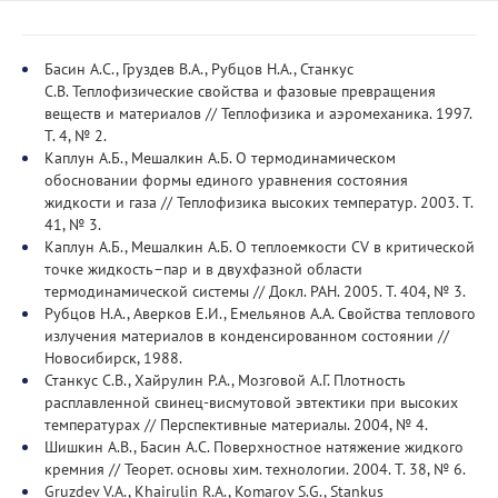
Басин А.С., Груздев В.А., Рубцов Н.А., Станкус
С.В. Теплофизические свойства и фазовые превращения
веществ и материалов // Теплофизика и аэромеханика. 1997.
Т. 4, № 2.
Каплун А.Б., Мешалкин А.Б. О термодинамическом
обосновании формы единого уравнения состояния
жидкости и газа // Теплофизика высоких температур. 2003. Т.
41, № 3.
Каплун А.Б., Мешалкин А.Б. О теплоемкости CV в критической
точке жидкость–пар и в двухфазной области
термодинамической системы // Докл. РАН. 2005. Т. 404, № 3.
Рубцов Н.А., Аверков Е.И., Емельянов А.А. Свойства теплового
излучения материалов в конденсированном состоянии //
Новосибирск, 1988.
Станкус С.В., Хайрулин Р.А., Мозговой А.Г. Плотность
расплавленной свинец-висмутовой эвтектики при высоких
температурах // Перспективные материалы. 2004, № 4.
Шишкин А.В., Басин А.С. Поверхностное натяжение жидкого
кремния // Теорет. основы хим. технологии. 2004. Т. 38, № 6.
Gruzdev V.A., Khairulin R.A., Komarov S.G., Stankus