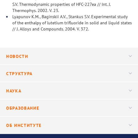
S.V. Thermodynamic properties of HFC-227ea // Int. J.
Thermophys. 2002. V. 23.
Lyapunov K.M., Baginskii A.V., Stankus S.V. Experimental study
of the enthalpy of lutetium trifluoride in solid and liquid states
// J. Alloys and Compounds. 2004. V. 372.
НОВОСТИ
Новости
СТРУКТУРА
Конференции
Руководство
НАУКА
Видео
Ученый совет
Публикации
ОБРАЗОВАНИЕ
Научные подразделения
Важнейшие результаты
Центр трансфера технологий
Аспирантура
ОБ ИНСТИТУТЕ
Исследования
Диссертационный совет
Уникальные стенды