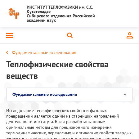
ИНСТИТУТ ТЕПЛОФИЗИКИ им. С.С.
Кутателадзе
Сибирского отделения Российской
академии наук
Фундаментальные исследования
Теплофизические свойства
веществ
Фундаментальные исследования
Выберите раздел
Исследование теплофизических свойств и фазовых
Национальный проект "Наука и университеты"
превращений является одним из старейших направлений
деятельности института. Были разработаны новые
Крупный научный проект
оригинальные методы для прецизионного измерения
термодинамических, переносных и оптических свойств твердых,
жидких и газообразных веществ и материалов в широких