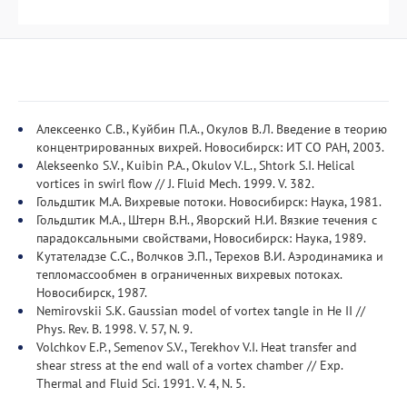
Алексеенко С.В., Куйбин П.А., Окулов В.Л. Введение в теорию
концентрированных вихрей. Новосибирск: ИТ СО РАН, 2003.
Alekseenko S.V., Kuibin P.A., Okulov V.L., Shtork S.I. Helical
vortices in swirl flow // J. Fluid Mech. 1999. V. 382.
Гольдштик М.А. Вихревые потоки. Новосибирск: Наука, 1981.
Гольдштик М.А., Штерн В.Н., Яворский Н.И. Вязкие течения с
парадоксальными свойствами, Новосибирск: Наука, 1989.
Кутателадзе С.С., Волчков Э.П., Терехов В.И. Аэродинамика и
тепломассообмен в ограниченных вихревых потоках.
Новосибирск, 1987.
Nemirovskii S.K. Gaussian model of vortex tangle in He II //
Phys. Rev. B. 1998. V. 57, N. 9.
Volchkov E.P., Semenov S.V., Terekhov V.I. Heat transfer and
shear stress at the end wall of a vortex chamber // Exp.
Thermal and Fluid Sci. 1991. V. 4, N. 5.