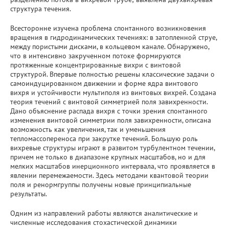
структура течения.
Всесторонне изучена проблема спонтанного возникновения
вращения в гидродинамических течениях: в затопленной струе,
между пористыми дисками, в кольцевом канале. Обнаружено,
что в интенсивно закрученном потоке формируются
протяженные концентрированные вихри с винтовой
структурой. Впервые полностью решены классические задачи о
самоиндуцированном движении и форме ядра винтового
вихря и устойчивости мультиполя из винтовых вихрей. Создана
теория течений с винтовой симметрией поля завихренности.
Дано объяснение распада вихря с точки зрения спонтанного
изменения винтовой симметрии поля завихренности, описана
возможность как увеличения, так и уменьшения
тепломассопереноса при закрутке течений. Большую роль
вихревые структуры играют в развитом турбулентном течении,
причем не только в диапазоне крупных масштабов, но и для
мелких масштабов инерционного интервала, что проявляется в
явлении перемежаемости. Здесь методами квантовой теории
поля и ренормгруппы получены новые принципиальные
результаты.
Одним из направлений работы являются аналитические и
численные исследования стохастической динамики