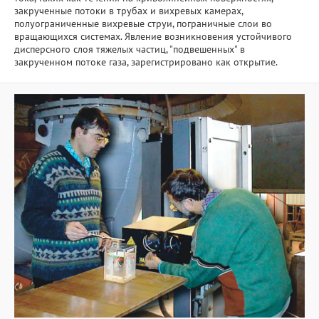
закрученные потоки в трубах и вихревых камерах,
Прикладные разработки
полуограниченные вихревые струи, пограничные слои во
вращающихся системах. Явление возникновения устойчивого
Уникальные стенды и установки
дисперсного слоя тяжелых частиц, "подвешенных" в
закрученном потоке газа, зарегистрировано как открытие.
ЦКП "Теплофизика и энергетика"
Международное сотрудничество
Полезные ссылки