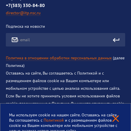
+7(383) 330-84-80
director@itp.nsc.ru
Подписка на новости
Ваш email
Политика в отношении обработки персональных данных
(далее
Политика)
Оставаясь на сайте, Вы соглашаетесь с Политикой и с
размещением файлов cookie на Вашем компьютере или
мобильном устройстве с целью анализа использования сайта.
Если Вы не хотите принимать условия использования файлов
cookie, перечисленные в Политике, Вы можете отключить cookie
в настройках Интернет-браузера. Если Вы не принимаете
Мы используем cookie на нашем сайте. Оставаясь на сайте,
другие условия, перечисленные в Политике, Вы должны
Вы соглашаетесь с
Политикой
и с размещением файлов
cookie на Вашем компьютере или мобильном устройстве с
немедленно прекратить использование этого сайта.
целью анализа использования сайта.