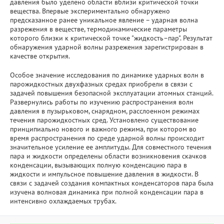
давления было уделено области вблизи критической точки
вещества. Впервые экспериментально обнаружено
предсказанное ранее уникальное явление – ударная волна
разрежения в веществе, термодинамические параметры
которого близки к критической точке "жидкость–пар". Результат
обнаружения ударной волны разрежения зарегистрирован в
качестве открытия.
Особое значение исследования по динамике ударных волн в
парожидкостных двухфазных средах приобрели в связи с
задачей повышения безопасной эксплуатации атомных станций.
Развернулись работы по изучению распространения волн
давления в пузырьковом, снарядном, расслоенном режимах
течения парожидкостных сред. Установлено существование
принципиально нового и важного режима, при котором во
время распространения по среде ударной волны происходит
значительное усиление ее амплитуды. Для совместного течения
пара и жидкости определены области возникновения скачков
конденсации, вызывающих полную конденсацию пара в
жидкости и импульсное повышение давления в жидкости. В
связи с задачей создания компактных конденсаторов пара была
изучена волновая динамика при полной конденсации пара в
интенсивно охлаждаемых трубах.