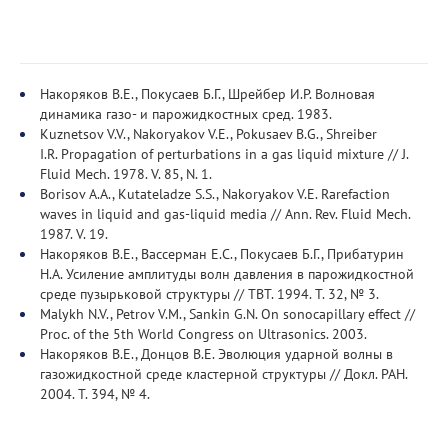
Накоряков В.Е., Покусаев Б.Г., Шрейбер И.Р. Волновая
динамика газо- и парожидкостных сред. 1983.
Kuznetsov V.V., Nakoryakov V.E., Pokusaev B.G., Shreiber
I.R. Propagation of perturbations in a gas liquid mixture // J.
Fluid Mech. 1978. V. 85, N. 1.
Borisov A.A., Kutateladze S.S., Nakoryakov V.E. Rarefaction
waves in liquid and gas-liquid media // Ann. Rev. Fluid Mech.
1987. V. 19.
Накоряков В.Е., Вассерман Е.С., Покусаев Б.Г., Прибатурин
Н.А. Усиление амплитуды волн давления в парожидкостной
среде пузырьковой структуры // ТВТ. 1994. Т. 32, № 3.
Malykh N.V., Petrov V.M., Sankin G.N. On sonocapillary effect //
Proc. of the 5th World Congress on Ultrasonics. 2003.
Накоряков В.Е., Донцов В.Е. Эволюция ударной волны в
газожидкостной среде кластерной структуры // Докл. РАН.
2004. Т. 394, № 4.