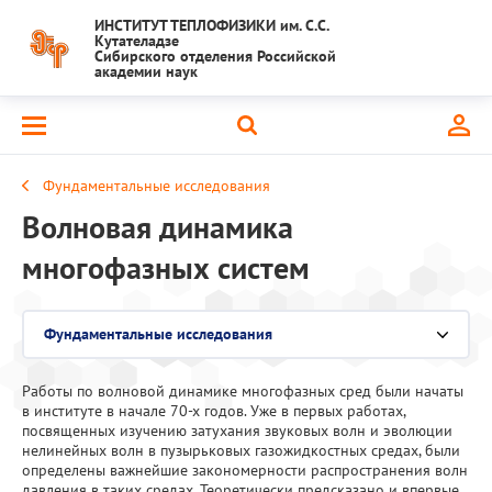
ИНСТИТУТ ТЕПЛОФИЗИКИ им. С.С.
Кутателадзе
Сибирского отделения Российской
академии наук
Фундаментальные исследования
Волновая динамика
многофазных систем
Фундаментальные исследования
Выберите раздел
Работы по волновой динамике многофазных сред были начаты
Национальный проект "Наука и университеты"
в институте в начале 70-х годов. Уже в первых работах,
посвященных изучению затухания звуковых волн и эволюции
Крупный научный проект
нелинейных волн в пузырьковых газожидкостных средах, были
определены важнейшие закономерности распространения волн
давления в таких средах. Теоретически предсказано и впервые