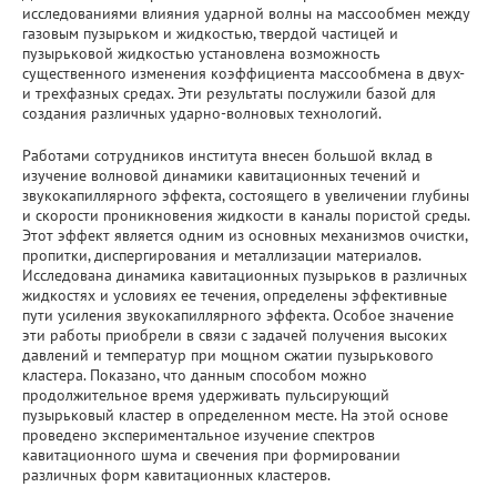
исследованиями влияния ударной волны на массообмен между
газовым пузырьком и жидкостью, твердой частицей и
пузырьковой жидкостью установлена возможность
существенного изменения коэффициента массообмена в двух-
и трехфазных средах. Эти результаты послужили базой для
создания различных ударно-волновых технологий.
Работами сотрудников института внесен большой вклад в
изучение волновой динамики кавитационных течений и
звукокапиллярного эффекта, состоящего в увеличении глубины
и скорости проникновения жидкости в каналы пористой среды.
Этот эффект является одним из основных механизмов очистки,
пропитки, диспергирования и металлизации материалов.
Исследована динамика кавитационных пузырьков в различных
жидкостях и условиях ее течения, определены эффективные
пути усиления звукокапиллярного эффекта. Особое значение
эти работы приобрели в связи с задачей получения высоких
давлений и температур при мощном сжатии пузырькового
кластера. Показано, что данным способом можно
продолжительное время удерживать пульсирующий
пузырьковый кластер в определенном месте. На этой основе
проведено экспериментальное изучение спектров
кавитационного шума и свечения при формировании
различных форм кавитационных кластеров.