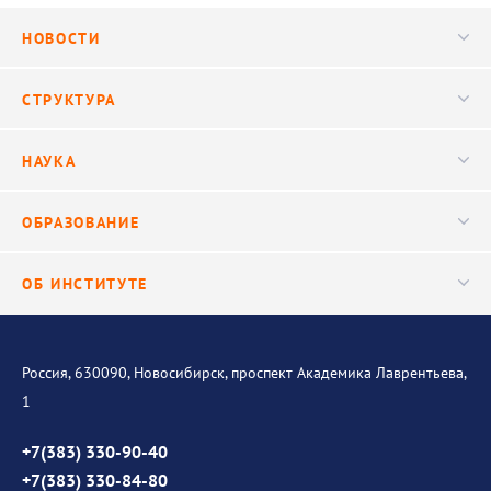
НОВОСТИ
Новости
СТРУКТУРА
Конференции
Руководство
НАУКА
Видео
Ученый совет
Публикации
ОБРАЗОВАНИЕ
Научные подразделения
Важнейшие результаты
Центр трансфера технологий
Аспирантура
ОБ ИНСТИТУТЕ
Исследования
Диссертационный совет
Уникальные стенды
Общая информация
История института
Россия, 630090, Новосибирск, проспект Академика Лаврентьева,
1
Контакты
Противодействие коррупции
+7(383) 330-90-40
+7(383) 330-84-80