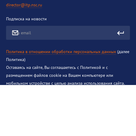
director@itp.nsc.ru
Подписка на новости
Ваш email
Политика в отношении обработки персональных данных
(далее
Политика)
Оставаясь на сайте, Вы соглашаетесь с Политикой и с
размещением файлов cookie на Вашем компьютере или
мобильном устройстве с целью анализа использования сайта.
Если Вы не хотите принимать условия использования файлов
cookie, перечисленные в Политике, Вы можете отключить cookie
в настройках Интернет-браузера. Если Вы не принимаете
другие условия, перечисленные в Политике, Вы должны
немедленно прекратить использование этого сайта.