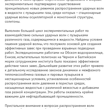
Важнейшие результаты
экспериментально подтверждено существование
принципиально новых режимов распространения ударных волн
в жидкости с пузырьками газа, среди которых – стационарные
Прикладные разработки
ударные волны осцилляторной и монотонной структуры,
солитоны.
Уникальные стенды и установки
Выполнен большой цикл экспериментальных работ по
взаимодействию сильных ударных волн с пузырьками
ЦКП "Теплофизика и энергетика"
различного газа, содержащимися в жидкости. Найдены условия
гашения ударной волны, что послужило основой для создания
Международное сотрудничество
эффективных завес при проведении взрывных подводных
работ. Экспедиционными работами на Обском водохранилище,
Енисее, испытательных полигонах на Черном и Балтийском
Полезные ссылки
морях сотрудниками института было показано эффективное
действие таких завес. Дальнейшее развитие этих работ привело
к детальному исследованию законов динамики и межфазного
тепломассообмена газовых и паровых пузырьков в
нестационарных условиях, установлению особенностей
распространения волн давления в пористых средах,
насыщенных жидкостью с различной вязкостью и добавками
газа разной концентрации. Эти работы оказались крайне
важными для нефтедобывающей промышленности.
Пристальное внимание в вопросах распространения волн