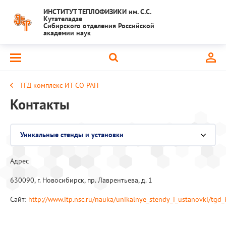
ИНСТИТУТ ТЕПЛОФИЗИКИ им. С.С.
Кутателадзе
Сибирского отделения Российской
академии наук
ТГД комплекс ИТ СО РАН
Контакты
Уникальные стенды и установки
Выберите раздел
Адрес
Национальный проект "Наука и университеты"
630090, г. Новосибирск, пр. Лаврентьева, д. 1
Крупный научный проект
Сайт:
http://www.itp.nsc.ru/nauka/unikalnye_stendy_i_ustanovki/tgd_
Важнейшие результаты