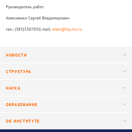
Фундаментальные исследования
Руководитель работ
Алексеенко Сергей Владимирович
Прикладные разработки
тел.: (383)3307050, mail:
aleks@itp.nsc.ru
ЦКП "Теплофизика и энергетика"
Международное сотрудничество
НОВОСТИ
Полезные ссылки
Новости
СТРУКТУРА
Конференции
Руководство
НАУКА
Видео
Ученый совет
Публикации
ОБРАЗОВАНИЕ
Научные подразделения
Важнейшие результаты
Центр трансфера технологий
Аспирантура
ОБ ИНСТИТУТЕ
Исследования
Диссертационный совет