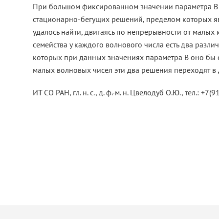
При большом фиксированном значении параметра B 
стационарно-бегущих решений, пределом которых явл
удалось найти, двигаясь по непрерывности от малых 
семейства у каждого волнового числа есть два различ
которых при данных значениях параметра B оно бы от
малых волновых чисел эти два решения переходят в
ИТ СО РАН, гл. н. с., д. ф.-м. н. Цвелодуб О.Ю., тел.: +7