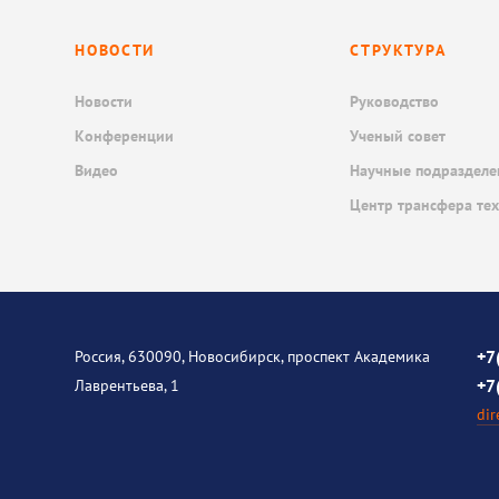
НОВОСТИ
СТРУКТУРА
Новости
Руководство
Конференции
Ученый совет
Видео
Научные подразделе
Центр трансфера те
+7
Россия, 630090, Новосибирск, проспект Академика
+7
Лаврентьева, 1
dir