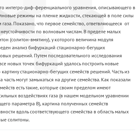
го интегро-диф-ференциального уравнения, описывающего в
лновые режимы на пленке жидкости, стекающей в поле силы
 газа. Показано, что первое семейство, ответвляющееся от
 неустойчивости по волновым числам. В пределе малых
тон (солитон-вмятину), у которого величина модуля
веден анализ бифуркаций стационарно-бегущих
овых решений. Путем последовательного исследования
все новых точек бифуркаций удалось построить новые
ю картину стационарно-бегущих семейств решений. Часть из
 часть могут замыкаться на другие семейства. Как показали
семейств есть такие, которые своим пределом имеют
сильных воздействиях газа (в нашем модельном уравнении
ющего параметра B), картина полученных семейств
вности вдоль соответствующего семейства в область малых
ные солитоны.