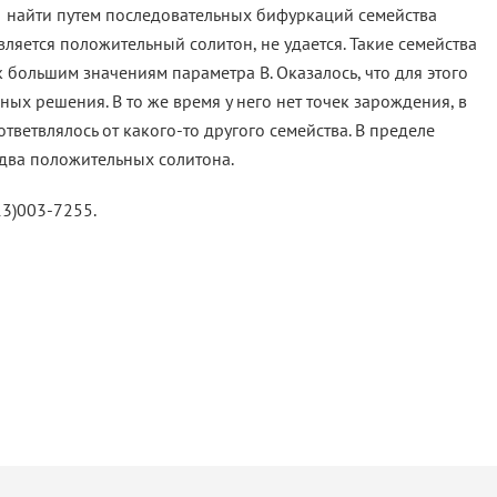
найти путем последовательных бифуркаций семейства
яется положительный солитон, не удается. Такие семейства
к большим значениям параметра B. Оказалось, что для этого
ных решения. В то же время у него нет точек зарождения, в
ветвлялось от какого-то другого семейства. В пределе
 два положительных солитона.
(913)003-7255.