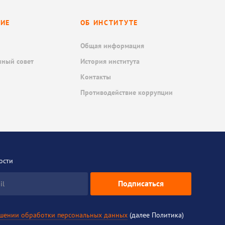
НИЕ
ОБ ИНСТИТУТЕ
Общая информация
нный совет
История института
Контакты
Противодействие коррупции
ости
Подписаться
il
ошении обработки персональных данных
(далее Политика)