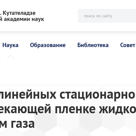
 Кутателадзе
поиск по сайту
й академии наук
Наука
Образование
Библиотека
Совет
линейных стационарно
текающей пленке жидко
м газа