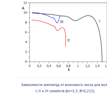
Зависимости амплитуд от волнового числа для во
I, II и III семейств (kn=1,5; B=0,222).