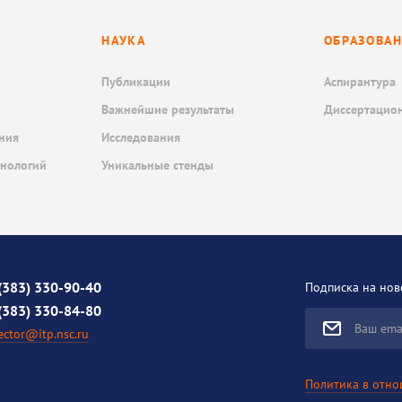
НАУКА
ОБРАЗОВА
Публикации
Аспирантура
Важнейшие результаты
Диссертацио
ния
Исследования
хнологий
Уникальные стенды
(383) 330-90-40
Подписка на нов
(383) 330-84-80
Ваш ema
ector@itp.nsc.ru
Политика в отн