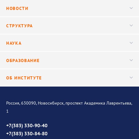
НОВОСТИ
Новости
СТРУКТУРА
Конференции
Руководство
НАУКА
Видео
Ученый совет
Публикации
ОБРАЗОВАНИЕ
Научные подразделения
Важнейшие результаты
Центр трансфера технологий
Аспирантура
ОБ ИНСТИТУТЕ
Исследования
Диссертационный совет
Уникальные стенды
Общая информация
История института
Россия, 630090, Новосибирск, проспект Академика Лаврентьева,
1
Контакты
Противодействие коррупции
+7(383) 330-90-40
+7(383) 330-84-80