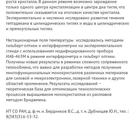
роста кристалла. В данном режиме возможно зарождение
только одного центра кристаллизации в центре дна тигля, что
положительно сказывается на итоговом качестве кристалла.
Экспериментально и численно исследовано развитие течения
гептадекана в цилиндрических тиглях и воды в цилиндрических
и прямоугольных тиглях.
Нестационарные поля температуры исследовались методами
гильберт-оптики и интерферометрии на экспериментальном
стенде с использованием модифицированного прибора
ИАБ-463М в режиме интерферометра и гильберт оптики.
Получены новые результаты в режимах сложного сопряженного
теплообмена, что важно для разработки методов получения
многофункциональных монокристаллов различных материалов
для силовой и микроэлектроники, лазерной техники и других
областей применения. Результаты исследований –
теоретическая база для оптимизации технологических
процессов выращивания монокристаллов из расплавов
методом Бриджмена.
ИТ СО РАН, д. ф.-м. н. Бердников В.С., д. т. н. Дубнищев Ю.Н., тел. :
8(383)316-53-32.