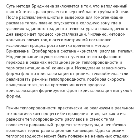
Суть метода Бриджмена заключается в том, что наполненный
Национальный проект "Наука и университеты"
шихтой тигель разогревается в верхней части трубчатой печи.
После расплавления шихты и выдержки для гомогенизации
Крупный научный проект
расплава тигель плавно опускается в холодную зону, где в
условиях заданного градиента температуры от охлаждаемого
дна вверх идет процесс кристаллизации. Численно, методом
Фундаментальные исследования
конечных элементов, в осесимметричной постановке
исследован процесс роста слитка кремния в методе
Бриджмена–Стокбаргера в системе «кристалл–расплав–тигель».
Прикладные разработки
Моделирование осуществлено с учетом теплоты фазового
перехода в режимах нестационарной теплопроводности и
Уникальные стенды и установки
термогравитационной конвекции. Исследована зависимость
формы фронта кристаллизации от режима теплообмена. Если
реализовать режимы теплопроводности, подбирая скорость
ЦКП "Теплофизика и энергетика"
вращения тигля, то на протяжении всего процесса
кристаллизации формируется фронт кристаллизации выпуклой
формы.
Международное сотрудничество
Режим теплопроводности практически не реализуем в реальном
Полезные ссылки
технологическом процессе без вращения тигля, так как из-за
разности теп-лопроводности расплавов и стенок тигля
появляется радиальный градиент температуры, и неизбежно
возникает термогравитационная конвекция. Однако режим
теплопроводности может быть полезен на начальных стадиях