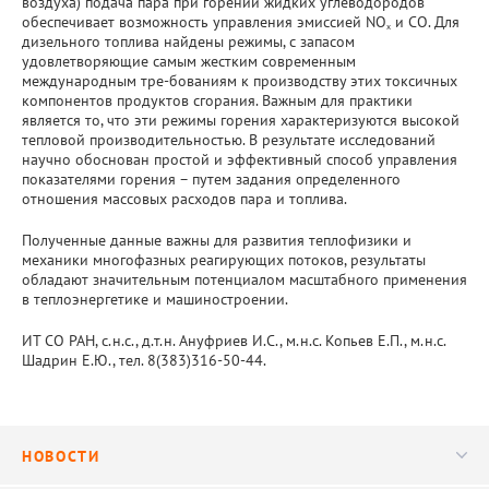
воздуха) подача пара при горении жидких углеводородов
обеспечивает возможность управления эмиссией NO
и СО. Для
x
дизельного топлива найдены режимы, с запасом
удовлетворяющие самым жестким современным
международным тре-бованиям к производству этих токсичных
компонентов продуктов сгорания. Важным для практики
является то, что эти режимы горения характеризуются высокой
тепловой производительностью. В результате исследований
научно обоснован простой и эффективный способ управления
показателями горения – путем задания определенного
отношения массовых расходов пара и топлива.
Полученные данные важны для развития теплофизики и
механики многофазных реагирующих потоков, результаты
обладают значительным потенциалом масштабного применения
в теплоэнергетике и машиностроении.
ИТ СО РАН, с.н.с., д.т.н. Ануфриев И.С., м.н.с. Копьев Е.П., м.н.с.
Шадрин Е.Ю., тел. 8(383)316-50-44.
НОВОСТИ