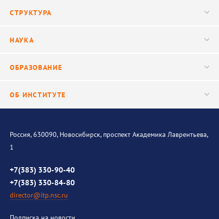
Новости
СТРУКТУРА
Конференции
Руководство
НАУКА
Видео
Ученый совет
Публикации
ОБРАЗОВАНИЕ
Научные подразделения
Важнейшие результаты
Центр трансфера технологий
Аспирантура
ОБ ИНСТИТУТЕ
Исследования
Диссертационный совет
Уникальные стенды
Общая информация
История института
Россия, 630090, Новосибирск, проспект Академика Лаврентьева,
1
Контакты
Противодействие коррупции
+7(383) 330-90-40
+7(383) 330-84-80
director@itp.nsc.ru
Подписка на новости