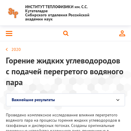
ИНСТИТУТ ТЕПЛОФИЗИКИ им. С.С.
Кутателадзе
Сибирского отделения Российской
академии наук
2020
Горение жидких углеводородов
с подачей перегретого водяного
пара
Важнейшие результаты
Выберите раздел
Проведено комплексное исследование влияния перегретого
Национальный проект "Наука и университеты"
водяного пара на процессы горения жидких углеводородов в
газофазных и дисперсных потоках. Созданы оригинальные
Крупный научный проект
горелочные устройства различного типа, применимые в