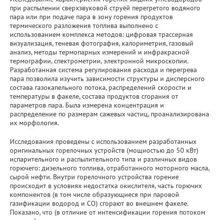
при распылении сверхзвуковой струёй перегретого водяного
пара или при подаче пара в зону горения продуктов
термического разложения топлива выполнено с
использованием комплекса методов: цифровая трассерная
визуализация, теневая фотография, калориметрия, газовый
анализ, методы термопарных измерений и инфракрасной
термографии, спектрометрии, электронной микроскопии.
Разработанная система регулирования расхода и перегрева
пара позволила изучить зависимости структуры и дисперсного
состава газокапельного потока, распределений скорости и
температуры в факеле, состава продуктов сгорания от
параметров пара. Была измерена концентрация и
распределение по размерам сажевых частиц, проанализирована
их морфология.
Исследования проведены с использованием разработанных
оригинальных горелочных устройств (мощностью до 50 кВт)
испарительного и распылительного типа и различных видов
горючего: дизельного топлива, отработанного моторного масла,
сырой нефти. Внутри горелочного устройства горение
происходит в условиях недостатка окислителя, часть горючих
компонентов (в том числе образующиеся при паровой
газификации водород и СО) сгорают во внешнем факеле.
Показано, что (в отличие от интенсификации горения потоком