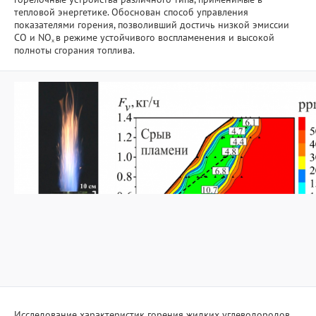
тепловой энергетике. Обоснован способ управления
показателями горения, позволивший достичь низкой эмиссии
Фундаментальные исследования
СО и NO
в режиме устойчивого воспламенения и высокой
x
полноты сгорания топлива.
Прикладные разработки
Уникальные стенды и установки
ЦКП "Теплофизика и энергетика"
Международное сотрудничество
Полезные ссылки
Исследование характеристик горения жидких углеводородов