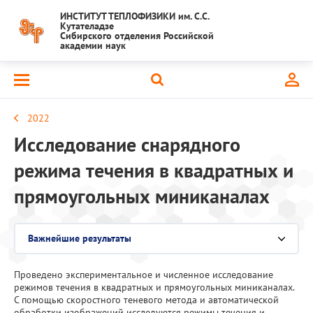
ИНСТИТУТ ТЕПЛОФИЗИКИ им. С.С.
Кутателадзе
Сибирского отделения Российской
академии наук
2022
Исследование снарядного
режима течения в квадратных и
прямоугольных миниканалах
Важнейшие результаты
Выберите раздел
Проведено экспериментальное и численное исследование
Национальный проект "Наука и университеты"
режимов течения в квадратных и прямоугольных миниканалах.
С помощью скоростного теневого метода и автоматической
Крупный научный проект
обработки изображений исследуются режимы течения и