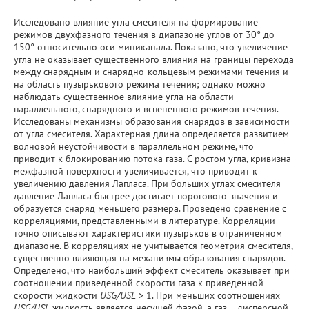
Исследовано влияние угла смесителя на формирование
режимов двухфазного течения в диапазоне углов от 30° до
150° относительно оси миниканала. Показано, что увеличение
угла не оказывает существенного влияния на границы перехода
между снарядным и снарядно-кольцевым режимами течения и
на область пузырькового режима течения; однако можно
наблюдать существенное влияние угла на области
параллельного, снарядного и вспененного режимов течения.
Исследованы механизмы образования снарядов в зависимости
от угла смесителя. Характерная длина определяется развитием
волновой неустойчивости в параллельном режиме, что
приводит к блокированию потока газа. С ростом угла, кривизна
межфазной поверхности увеличивается, что приводит к
увеличению давления Лапласа. При больших углах смесителя
давление Лапласа быстрее достигает порогового значения и
образуется снаряд меньшего размера. Проведено сравнение с
корреляциями, представленными в литературе. Корреляции
точно описывают характеристики пузырьков в ограниченном
диапазоне. В корреляциях не учитывается геометрия смесителя,
существенно влияющая на механизмы образования снарядов.
Определено, что наибольший эффект смеситель оказывает при
соотношении приведенной скорости газа к приведенной
скорости жидкости
USG/USL
> 1. При меньших соотношениях
USG/USL
жидкость является несущей фазой, а газ – дисперсной,