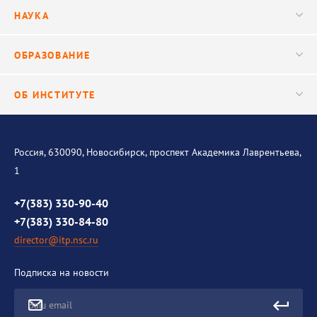
Руководство
НАУКА
Видео
Ученый совет
Публикации
ОБРАЗОВАНИЕ
Научные подразделения
Важнейшие результаты
Центр трансфера технологий
Аспирантура
ОБ ИНСТИТУТЕ
Исследования
Диссертационный совет
Уникальные стенды
Общая информация
История института
Россия, 630090, Новосибирск, проспект Академика Лаврентьева,
1
Контакты
Противодействие коррупции
+7(383) 330-90-40
+7(383) 330-84-80
director@itp.nsc.ru
Подписка на новости
Ваш email