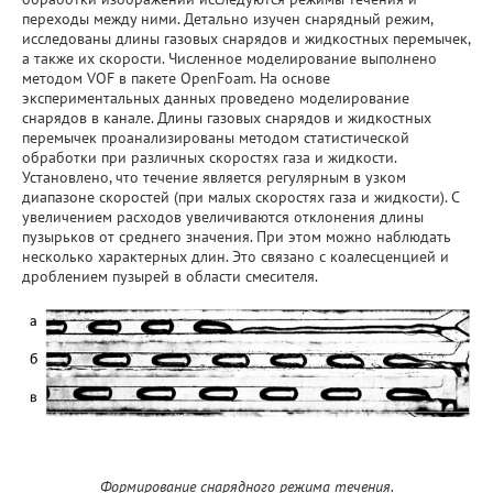
переходы между ними. Детально изучен снарядный режим,
исследованы длины газовых снарядов и жидкостных перемычек,
Фундаментальные исследования
а также их скорости. Численное моделирование выполнено
методом VOF в пакете OpenFoam. На основе
экспериментальных данных проведено моделирование
Прикладные разработки
снарядов в канале. Длины газовых снарядов и жидкостных
перемычек проанализированы методом статистической
Уникальные стенды и установки
обработки при различных скоростях газа и жидкости.
Установлено, что течение является регулярным в узком
диапазоне скоростей (при малых скоростях газа и жидкости). С
ЦКП "Теплофизика и энергетика"
увеличением расходов увеличиваются отклонения длины
пузырьков от среднего значения. При этом можно наблюдать
несколько характерных длин. Это связано с коалесценцией и
Международное сотрудничество
дроблением пузырей в области смесителя.
Полезные ссылки
Формирование снарядного режима течения.