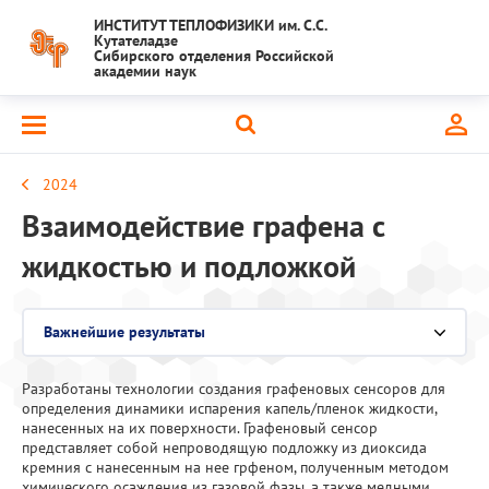
ИНСТИТУТ ТЕПЛОФИЗИКИ им. С.С.
Кутателадзе
Сибирского отделения Российской
академии наук
2024
Взаимодействие графена с
жидкостью и подложкой
Важнейшие результаты
Выберите раздел
Разработаны технологии создания графеновых сенсоров для
Национальный проект "Наука и университеты"
определения динамики испарения капель/пленок жидкости,
нанесенных на их поверхности. Графеновый сенсор
Крупный научный проект
представляет собой непроводящую подложку из диоксида
кремния с нанесенным на нее грфеном, полученным методом
химического осаждения из газовой фазы, а также медными