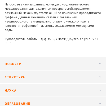
На основе анализа данных молекулярно-динамического
моделирования для различных поверхностей, предложен
возможный механизм, отвечающий за изменение проводимости
графена. Данный механизм связан с появлением
неоднородного тангенциального электрического поля в
плоскости графеновой пластины, создаваемого молекулами
воды.
Руководитель работы – д. ф.-м. н., Смовж Д.В., тел. +7 (913) 921-
95-55.
НОВОСТИ
Новости
СТРУКТУРА
Конференции
Руководство
НАУКА
Видео
Ученый совет
Публикации
ОБРАЗОВАНИЕ
Научные подразделения