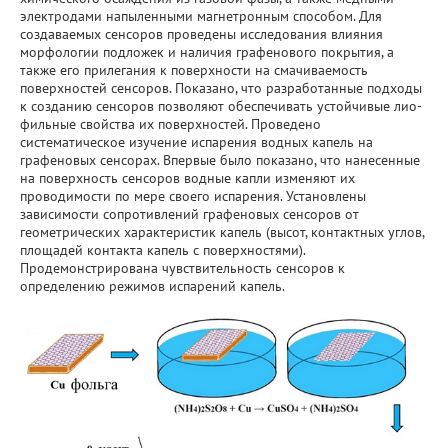
Фундаментальные исследования
электродами напыленными магнетронным способом. Для
создаваемых сенсоров проведены исследования влияния
морфологии подложек и наличия графенового покрытия, а
Прикладные разработки
также его прилегания к поверхности на смачиваемость
поверхностей сенсоров. Показано, что разработанные подходы
Уникальные стенды и установки
к созданию сенсоров позволяют обеспечивать устойчивые лио-
фильные свойства их поверхностей. Проведено
систематическое изучение испарения водных капель на
ЦКП "Теплофизика и энергетика"
графеновых сенсорах. Впервые было показано, что нанесенные
на поверхность сенсоров водные капли изменяют их
проводимости по мере своего испарения. Установлены
Международное сотрудничество
зависимости сопротивлений графеновых сенсоров от
геометрических характеристик капель (высот, контактных углов,
Полезные ссылки
площадей контакта капель с поверхностями).
Продемонстрирована чувствительность сенсоров к
определению режимов испарений капель.