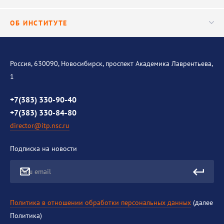
Важнейшие результаты
Центр трансфера технологий
Аспирантура
ОБ ИНСТИТУТЕ
Исследования
Диссертационный совет
Уникальные стенды
Общая информация
История института
Россия, 630090, Новосибирск, проспект Академика Лаврентьева,
1
Контакты
Противодействие коррупции
+7(383) 330-90-40
+7(383) 330-84-80
director@itp.nsc.ru
Подписка на новости
Ваш email
Политика в отношении обработки персональных данных
(далее
Политика)