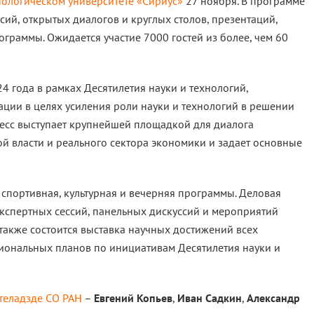
нологическом университете «Сириус»
27 ноября. В программе
ий, открытых диалогов и круглых столов, презентаций,
граммы. Ожидается участие 7000 гостей из более, чем 60
4 года в рамках Десятилетия науки и технологий,
ции в целях усиления роли науки и технологий в решении
ресс выступает крупнейшей площадкой для диалога
й власти и реального сектора экономики и задает основные
 спортивная, культурная и вечерняя программы. Деловая
экспертных сессий, панельных дискуссий и мероприятий
также состоится выставка научных достижений всех
егиональных планов по инициативам Десятилетия науки и
ателадзде СО РАН
–
Евгений Копьев
,
Иван Садкин
,
Александр