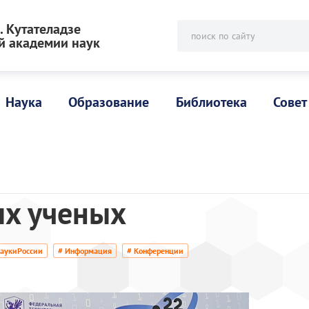
 Кутателадзе
поиск по сайту
й академии наук
Наука
Образование
Библиотека
Совет
ых ученых
аукиРоссии
# Информация
# Конференции