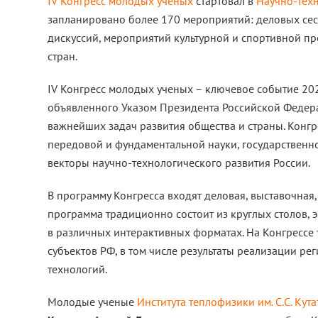
IV Конгресс молодых ученых
стартовал в
Научно-тех
запланировано более 170 мероприятий: деловых сесс
дискуссий, мероприятий культурной и спортивной про
стран.
IV Конгресс молодых ученых – ключевое событие 202
объявленного Указом Президента Российской Федера
важнейших задач развития общества и страны. Конг
передовой и фундаментальной науки, государственно
векторы научно-технологического развития России.
В программу Конгресса входят деловая, выставочная,
программа традиционно состоит из круглых столов, 
в различных интерактивных форматах. На Конгрессе 
субъектов РФ, в том числе результаты реализации р
технологий.
Молодые ученые
Института теплофизики им. С.С. Кут