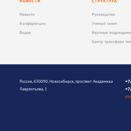
НОВОСТИ
СТРУКТУРА
Новости
Руководство
Конференции
Ученый совет
Видео
Научные подразделе
Центр трансфера те
+7
Россия, 630090, Новосибирск, проспект Академика
+7
Лаврентьева, 1
dir