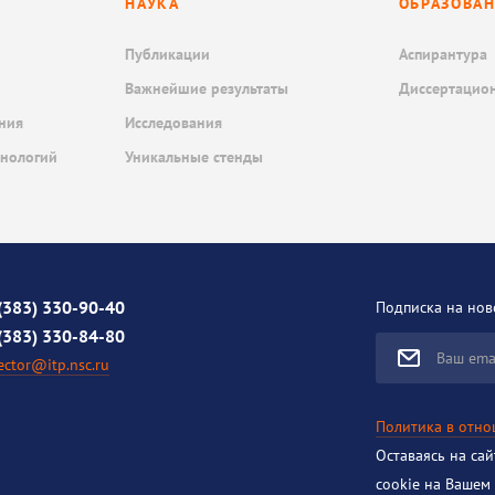
НАУКА
ОБРАЗОВА
Публикации
Аспирантура
Важнейшие результаты
Диссертацио
ния
Исследования
хнологий
Уникальные стенды
(383) 330-90-40
Подписка на нов
(383) 330-84-80
Ваш ema
ector@itp.nsc.ru
Политика в отн
Оставаясь на са
cookie на Вашем