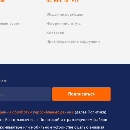
НИЕ
ОБ ИНСТИТУТЕ
Общая информация
нный совет
История института
Контакты
Противодействие коррупции
ости
Подписаться
il
ошении обработки персональных данных
(далее Политика)
йте, Вы соглашаетесь с Политикой и с размещением файлов
 компьютере или мобильном устройстве с целью анализа