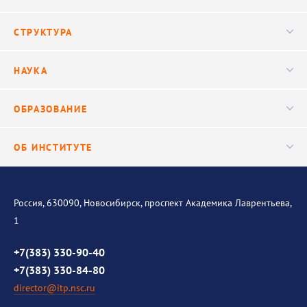
Новости
СТРУКТУРА
Конференции
Руководство
НАУКА
Видео
Ученый совет
Публикации
ОБРАЗОВАНИЕ
Научные подразделения
Важнейшие результаты
Центр трансфера технологий
Аспирантура
ОБ ИНСТИТУТЕ
Исследования
Диссертационный совет
Уникальные стенды
Общая информация
История института
Россия, 630090, Новосибирск, проспект Академика Лаврентьева,
1
Контакты
Противодействие коррупции
+7(383) 330-90-40
+7(383) 330-84-80
director@itp.nsc.ru