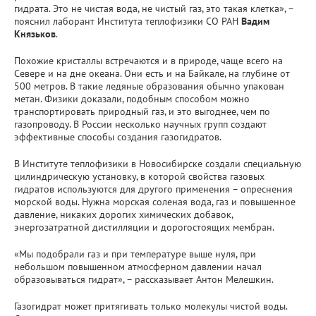
гидрата. Это не чистая вода, не чистый газ, это такая клетка», –
пояснил лаборант Института теплофизики СО РАН
Вадим
Князьков
.
Похожие кристаллы встречаются и в природе, чаще всего на
Севере и на дне океана. Они есть и на Байкале, на глубине от
500 метров. В такие ледяные образования обычно упакован
метан. Физики доказали, подобным способом можно
транспортировать природный газ, и это выгоднее, чем по
газопроводу. В России несколько научных групп создают
эффективные способы создания газогидратов.
В Институте теплофизики в Новосибирске создали специальную
цилиндрическую установку, в которой свойства газовых
гидратов используются для другого применения – опреснения
морской воды. Нужна морская соленая вода, газ и повышенное
давление, никаких дорогих химических добавок,
энергозатратной дистилляции и дорогостоящих мембран.
«Мы подобрали газ и при температуре выше нуля, при
небольшом повышенном атмосферном давлении начал
образовываться гидрат», – рассказывает Антон Мелешкин.
Газогидрат может притягивать только молекулы чистой воды.