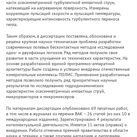
части осесимметричной турбулентной импактной струи,
натекающей на нагреваемую поверхность. Измерены
корреляции пульсаций скорости и пульсаций температуры,
характеризующие интенсивность турбулентного переноса
тепла.
Таким образом, в диссертации поставлена, обоснована и
решена крупная научно-техническая проблема разработки
современных полевых бесконтактных методов исследования
одно- и двухфазных потоков. Ряд методов получили свое
развитие в части улучшения их технических характеристик. На
основе разработанной единой программно-аппаратной
архитектуры были созданы и успешно внедрены отечественные
измерительные комплексы ПОЛИС. Применение разработанных
методов позволило получить ряд приоритетных научных
результатов по исследованию гидродинамических
характеристик осесимметричных импактных струй,
микрореакторов и микромиксеров.
По материалам диссертации опубликовано 69 печатных работ,
в том числе в журналах из перечня ВАК – 26 статей (из них 10 в
международных изданиях). Зарегистрировано 4 результата
интеллектуальной деятельности. Имеется 11 актов (справок) о
внедрении. Работа отмечена премией правительства в области
науки и техники, а также другими наградами и дипломами,