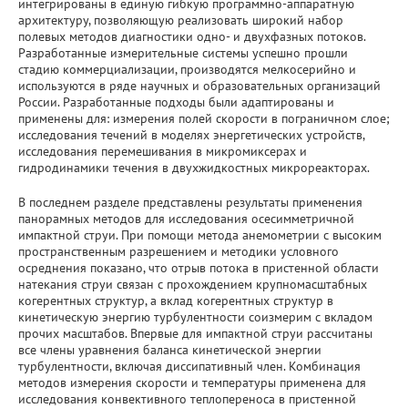
интегрированы в единую гибкую программно-аппаратную
архитектуру, позволяющую реализовать широкий набор
полевых методов диагностики одно- и двухфазных потоков.
Разработанные измерительные системы успешно прошли
стадию коммерциализации, производятся мелкосерийно и
используются в ряде научных и образовательных организаций
России. Разработанные подходы были адаптированы и
применены для: измерения полей скорости в пограничном слое;
исследования течений в моделях энергетических устройств,
исследования перемешивания в микромиксерах и
гидродинамики течения в двухжидкостных микрореакторах.
В последнем разделе представлены результаты применения
панорамных методов для исследования осесимметричной
импактной струи. При помощи метода анемометрии с высоким
пространственным разрешением и методики условного
осреднения показано, что отрыв потока в пристенной области
натекания струи связан с прохождением крупномасштабных
когерентных структур, а вклад когерентных структур в
кинетическую энергию турбулентности соизмерим с вкладом
прочих масштабов. Впервые для импактной струи рассчитаны
все члены уравнения баланса кинетической энергии
турбулентности, включая диссипативный член. Комбинация
методов измерения скорости и температуры применена для
исследования конвективного теплопереноса в пристенной