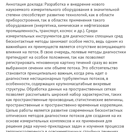
Аннотация доклада: Разработка и внедрение нового
наукоемкого измерительного оборудования в значительной
степени способствует развитию технологий, как в области
приборостроения, так в областях применения такого
оборудования (энергетика, химическая и нефтегазовая
промышленность, транспорт, космос и др.). Среди
измерительных инструментов для диагностики сплошных сред
бесконтактные методы занимают особое место, ведь одним из
важнейших их преимуществ является отсутствие возмущающего
влияния на поток. В свою очередь, полевые методы диагностики
претендуют на особое положение, так как позволяют
регистрировать мгновенную картину течений сразу во всем
выбранном сечении или объеме потока. Это обстоятельство
становится принципиально важным, когда речь идет о
диагностике нестационарных турбулентных потоков, в
особенности, содержащих крупномасштабные вихревые
структуры. Обработка данных на пространственных сетках
позволяет рассчитывать широкий набор характеристик, таких
как пространственные производные, статистические величины,
пространственные и пространственно-временные корреляции.
Целью работы является развитие современных бесконтактных
оптических методов диагностики потоков для создания на их
основе измерительных комплексов и их применения для
решения ряда научно-прикладных задач и изучения процессов
тепломассопереноса в осесимметричных струйных течениях.