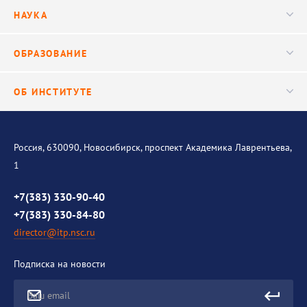
Руководство
НАУКА
Видео
Ученый совет
Публикации
ОБРАЗОВАНИЕ
Научные подразделения
Важнейшие результаты
Центр трансфера технологий
Аспирантура
ОБ ИНСТИТУТЕ
Исследования
Диссертационный совет
Уникальные стенды
Общая информация
История института
Россия, 630090, Новосибирск, проспект Академика Лаврентьева,
1
Контакты
Противодействие коррупции
+7(383) 330-90-40
+7(383) 330-84-80
director@itp.nsc.ru
Подписка на новости
Ваш email