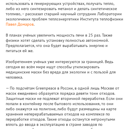
использовать в генерирующих устройствах, получать тепло,
либо из него синтезировать метанол и делать синтетическое
топливо, – рассказал старший научный сотрудник Лаборатории
экологичеких проблем теплоэнергетики Института теплофизики
Павел Домаров
.
В планах учёных увеличить мощность печи в 25 раз. Также
физики хотят сделать установку полностью автономной.
Предполагается, что она будет вырабатывать энергию и
питаться ей же.
Изобретением учёных уже интересуются за границей. Ведь
сегодня во всём мире ищут способы утилизировать
медицинские маски без вреда для экологии и с пользой для
человека.
— По подсчётам Greenpeace в России, в одной лишь Москве от
масок ежедневно образуется порядка девяти тонн отходов.
Защитные маски не подлежат вторичной переработке. Если они
попали в контейнер после бытового использования, то они
либо окажутся на полигоне, либо будут размещены на карте
хранения неперерабатываемых отходов на комплексе по
переработке отходов. Такие отходы останутся нетронутыми
вплоть до ввода в эксплуатацию в стране заводов по