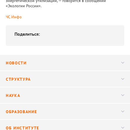
энергетической утилизации, — говорится в сообщении
«Экологии России».
ЧС Инфо
Поделиться:
НОВОСТИ
Новости
СТРУКТУРА
Конференции
Руководство
НАУКА
Видео
Ученый совет
Публикации
ОБРАЗОВАНИЕ
Научные подразделения
Важнейшие результаты
Центр трансфера технологий
Аспирантура
ОБ ИНСТИТУТЕ
Исследования