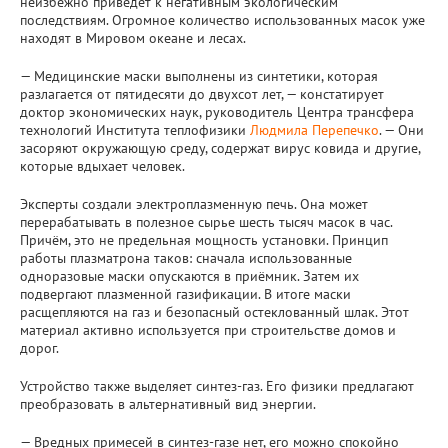
неизбежно приведёт к негативным экологическим
последствиям. Огромное количество использованных масок уже
находят в Мировом океане и лесах.
— Медицинские маски выполнены из синтетики, которая
разлагается от пятидесяти до двухсот лет, — констатирует
доктор экономических наук, руководитель Центра трансфера
технологий Института теплофизики
Людмила Перепечко
. — Они
засоряют окружающую среду, содержат вирус ковида и другие,
которые вдыхает человек.
Эксперты создали электроплазменную печь. Она может
перерабатывать в полезное сырье шесть тысяч масок в час.
Причём, это не предельная мощность установки. Принцип
работы плазматрона таков: сначала использованные
одноразовые маски опускаются в приёмник. Затем их
подвергают плазменной газификации. В итоге маски
расщепляются на газ и безопасный остеклованный шлак. Этот
материал активно используется при строительстве домов и
дорог.
Устройство также выделяет синтез-газ. Его физики предлагают
преобразовать в альтернативный вид энергии.
— Вредных примесей в синтез-газе нет, его можно спокойно