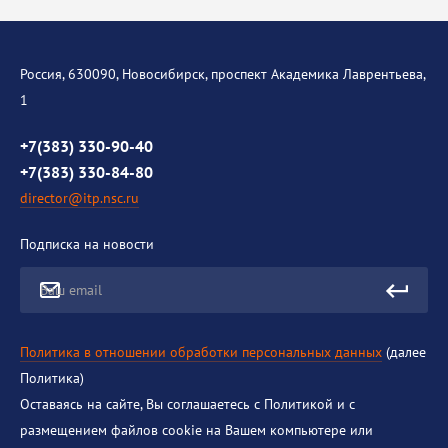
Диссертационный совет
Уникальные стенды
Общая информация
История института
Россия, 630090, Новосибирск, проспект Академика Лаврентьева,
1
Контакты
Противодействие коррупции
+7(383) 330-90-40
+7(383) 330-84-80
director@itp.nsc.ru
Подписка на новости
Ваш email
Политика в отношении обработки персональных данных
(далее
Политика)
Оставаясь на сайте, Вы соглашаетесь с Политикой и с
размещением файлов cookie на Вашем компьютере или