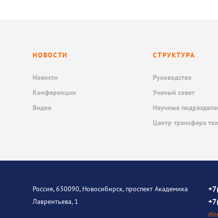
НОВОСТИ
СТРУКТУРА
Новости
Руководство
Конференции
Ученый совет
Видео
Научные подразделе
Центр трансфера те
+7
Россия, 630090, Новосибирск, проспект Академика
+7
Лаврентьева, 1
dir