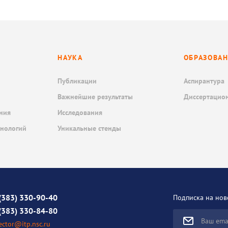
НАУКА
ОБРАЗОВА
Публикации
Аспирантура
Важнейшие результаты
Диссертацио
ния
Исследования
хнологий
Уникальные стенды
(383) 330-90-40
Подписка на нов
(383) 330-84-80
Ваш ema
ector@itp.nsc.ru