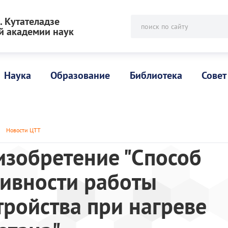
 Кутателадзе
поиск по сайту
й академии наук
Наука
Образование
Библиотека
Совет
Новости ЦТТ
изобретение "Способ
ивности работы
тройства при нагреве