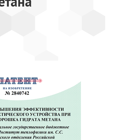
етана"