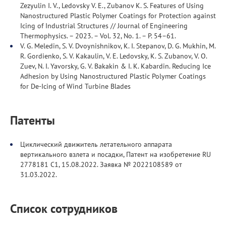
Zezyulin I. V., Ledovsky V. E., Zubanov K. S. Features of Using
Nanostructured Plastic Polymer Coatings for Protection against
Icing of Industrial Structures // Journal of Engineering
Thermophysics. – 2023. – Vol. 32, No. 1. – P. 54–61.
V. G. Meledin, S. V. Dvoynishnikov, K. I. Stepanov, D. G. Mukhin, M.
R. Gordienko, S. V. Kakaulin, V. E. Ledovsky, K. S. Zubanov, V. O.
Zuev, N. I. Yavorsky, G. V. Bakakin & I. K. Kabardin. Reducing Ice
Adhesion by Using Nanostructured Plastic Polymer Coatings
for De-Icing of Wind Turbine Blades
Патенты
Циклический движитель летательного аппарата
вертикального взлета и посадки, Патент на изобретение RU
2778181 C1, 15.08.2022. Заявка № 2022108589 от
31.03.2022.
Список сотрудников