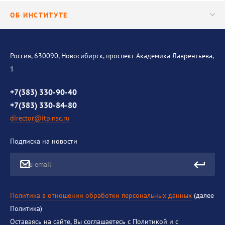
E-1654-2014
Центр трансфера технологий
Аспирантура
Scopus AI:
ОБ ИНСТИТУТЕ
Исследования
13405943900
Диссертационный совет
РИНЦ AID:
Уникальные стенды
Общая информация
165830
РИНЦ SPIN:
История института
Россия, 630090, Новосибирск, проспект Академика Лаврентьева,
9931-9497
1
Контакты
Противодействие коррупции
+7(383) 330-90-40
+7(383) 330-84-80
director@itp.nsc.ru
Подписка на новости
Ваш email
Политика в отношении обработки персональных данных
(далее
Политика)
Оставаясь на сайте, Вы соглашаетесь с Политикой и с