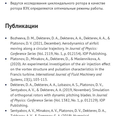
Ведутся исследования циклоидального ротора в качестве
ротора ВЭУ, определяются оптимальные режимы работы.
Публикации
Bozheeva, D. M., Dekterev, D. A., Dekterev, A. A., Dekterev, A. A., &
Platonov, D. V. (2021, December). Aerodynamics of airfoil
moving along a circular trajectory. In
Journal of Physics:
Conference Series
(Vol. 2119, No. 1, p. 012154). IOP Publishing.
Platonov, D., Minakov, A., Dekterev, D., & Maslennikova, A.
(2020). An experimental investigation of the air injection effect
on the vortex structure and pulsation characteristics in the
Francis turbine.
International Journal of Fluid Machinery and
Systems
,
13
(1), 103-113.
Dekterev, D. A., Dekterev, A. A., Lobasov, A. S., Platonov, D. V.,
Sentyabov, A. V., & Dekterev, A. A. (2019, November). Simulation
of orthogonal rotors with dynamic pitching blades. In
Journal
of Physics: Conference Series
(Vol. 1382, No. 1, p. 012129). IOP
Publishing.
Sentyabov, A. V., Minakov, A. V., Platonov, D. V., Dekterev, D. A.,
Zakharov, A. V., & Semenov, G. A. (2019). Numerical