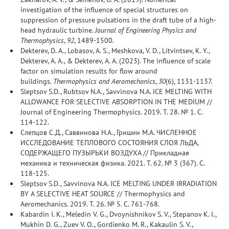
investigation of the influence of special structures on
suppression of pressure pulsations in the draft tube of a high-
head hydraulic turbine.
Journal of Engineering Physics and
Thermophysics
,
92
, 1489-1500.
Dekterev, D. A., Lobasov, A. S., Meshkova, V. D., Litvintsev, K. Y.,
Dekterev, A. A., & Dekterev, A. A. (2023). The influence of scale
factor on simulation results for flow around
buildings.
Thermophysics and Aeromechanics
,
30
(6), 1131-1137.
Sleptsov S.D., Rubtsov N.A., Savvinova N.A. ICE MELTING WITH
ALLOWANCE FOR SELECTIVE ABSORPTION IN THE MEDIUM //
Journal of Engineering Thermophysics. 2019. Т. 28. № 1. С.
114-122.
Слепцов С.Д., Саввинова Н.А., Гришин М.А. ЧИСЛЕННОЕ
ИССЛЕДОВАНИЕ ТЕПЛОВОГО СОСТОЯНИЯ СЛОЯ ЛЬДА,
СОДЕРЖАЩЕГО ПУЗЫРЬКИ ВОЗДУХА // Прикладная
механика и техническая физика. 2021. Т. 62. № 3 (367). С.
118-125.
Sleptsov S.D., Savvinova N.A. ICE MELTING UNDER IRRADIATION
BY A SELECTIVE HEAT SOURCE // Thermophysics and
Aeromechanics. 2019. Т. 26. № 5. С. 761-768.
Kabardin I. K., Meledin V. G., Dvoynishnikov S. V., Stepanov K. I.,
Mukhin D. G., Zuev V. O., Gordienko M. R., Kakaulin S. V.,