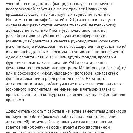
ученой степени доктора (кандидата) наук – стаж научно-
педагогической работы не менее трех лет. Наличие за
предшествующие пять лет: научных трудов по тематике
Института (монографий, статей с DOI, патентов или других
охраняемых результатов интеллектуальной деятельности);
докладов по тематике Института, представленных на
российских или зарубежных научных конференциях
(симпозиумах); участие в качестве руководителя (основного
исполнителя) в исследованиях по государственному заданию и/
или по внебюджетным проектам, в том числе – не менее чем в
одном проекте (РФФИ, РНФ или других фондов, программ
фундаментальных исследований РАН и ее отделений,
федеральных программ или программ Минобрнауки России), и/
или в российском (международном) договоре (контракте) с
финансированием в размере не менее 100-кратного
должностного оклада,и/или участие в качестве руководителя
(основного исполнителя) не менее чем в четырёх заявках,
представленных на конкурсы перечисленных выше фондов или
программ.
Дополнительно: опыт работы в качестве заместителя директора
по научной работе (включая работу в порядке совмещения
должностей) не менее 2 лет; опыт участия в выполнении
грантов Минобрнауки России (гранты государственной
поддержки научных исследований, проводимых под