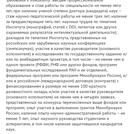
образование и стаж работы по специальности не менее пяти
лет, при наличии ученой степени доктора (кандидата) наук –
стаж научно-педагогической работы не менее трех лет, наличие
за предшествующие пять лет: научных трудов по тематике
Института (монографий, статей с DOI, патентов или других
охраняемых результатов интеллектуальной деятельности);
докладов по тематике Института, представленных на
российских или зарубежных научных конференциях
(симпозиумах); участие в качестве руководителя (основного
исполнителя) в исследованиях по государственному заданию и/
или по внебюджетным проектам, в том числе – не менее чем в
одном проекте (РФФИ, РНФ или других фондов, программ
фундаментальных исследований РАН и ее отделений,
федеральных программ или программ Минобрнауки России), и/
или в российском (международном) договоре (контракте) с
финансированием в размере не менее 100-кратного
должностного оклада, и/или участие в качестве руководителя
(основного исполнителя) не менее чем в четырёх заявках,
представленных на конкурсы перечисленных выше фондов или
программ; опыт участия в выполнении грантов Минобрнауки
России; наличие опыта научно-административной работы – не
менее 3 лет; опыт научного руководства студентами и
аспирантами, в том числе наличие защитившихся кандидатов
наук.