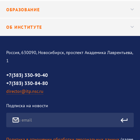
Публикации
ОБРАЗОВАНИЕ
Научные подразделения
Важнейшие результаты
Центр трансфера технологий
Аспирантура
ОБ ИНСТИТУТЕ
Исследования
Диссертационный совет
Уникальные стенды
Общая информация
История института
Россия, 630090, Новосибирск, проспект Академика Лаврентьева,
1
Контакты
Противодействие коррупции
+7(383) 330-90-40
+7(383) 330-84-80
director@itp.nsc.ru
Подписка на новости
Ваш email
Политика в отношении обработки персональных данных
(далее