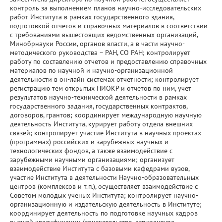
контроль за выполнением планов научно-исследовательских
работ Института в рамках государственного здания,
подготовкой отчетов и справочных материалов в соответствии
с требованиями вышестоящих ведомственных организаций,
Минобрнауки России, органов власти, а в части научно-
методического руководства – РАН, СО РАН; контролирует
работу по составлению отчетов и предоставлению справочных
материалов по научной и научно-организационной
деятельности в он-лайн системах отчетности; контролирует
регистрацию тем открытых НИОКР и отчетов по ним, учет
результатов научно-технической деятельности в рамках
государственного задания, государственных контрактов,
договоров, грантов; координирует международную научную
деятельность Института, курирует работу отдела внешних
связей; контролирует участие Института в научных проектах
(программах) российских и зарубежных научных и
технологических фондов, а также взаимодействие с
зарубежными научными организациями; организует
взаимодействие Института с базовыми кафедрами вузов,
участие Института в деятельности Научно-образовательных
центров (комплексов и т.п.), осуществляет взаимодействие с
Советом молодых ученых Института; контролирует научно-
организационную и издательскую деятельность в Институте;
координирует деятельность по подготовке научных кадров
высшей квалификации (соискательство, аспирантура,