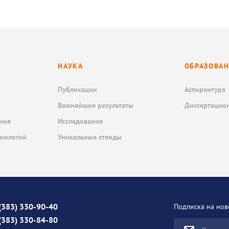
НАУКА
ОБРАЗОВА
Публикации
Аспирантура
Важнейшие результаты
Диссертацио
ния
Исследования
хнологий
Уникальные стенды
(383) 330-90-40
Подписка на нов
(383) 330-84-80