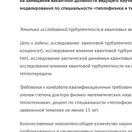
на замещение вакантной должности ведущего научн
моделирования по специальности «теплофи
Тематика исследований:
турбулентность в квантовых ж
Цели и задачи: и
сследование квантовой турбулентнос
конденсат).; исследование влияния квантовой турбу
HeII; исследование хаотической динамики квантовых
исследование влияния квантовой турбулентности на
теплопередачи.
Требования к кандидату:
квалификационные требовани
ученая степень доктора физико-математических наук
теплотехника», доцент по специальности «теплофизи
заявленной тематике не менее 15 лет.
Количественные показатели:
общее количество научны
опубликованных в рецензируемых периодических изд