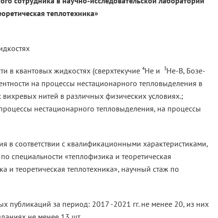
ого сотрудника в научно-исследовательской лаборатории
зика и теоретическая теплотехника»
идкостях
4
3
ти в квантовых жидкостях (сверхтекучие
He и
He-B, Бозе-
лентности на процессы нестационарного тепловыделения в
 вихревых нитей в различных физических условиях.;
 процессы нестационарного тепловыделения, на процессы
я в соответствии с квалификационными характеристиками,
 по специальности «теплофизика и теоретическая
ка и теоретическая теплотехника», научный стаж по
х публикаций за период: 2017 -2021 гг. не менее 20, из них
аниях не менее 13 шт.,