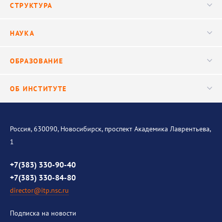
СТРУКТУРА
Конференции
Руководство
НАУКА
Видео
Ученый совет
Публикации
ОБРАЗОВАНИЕ
Научные подразделения
Важнейшие результаты
Центр трансфера технологий
Аспирантура
ОБ ИНСТИТУТЕ
Исследования
Диссертационный совет
Уникальные стенды
Общая информация
История института
Россия, 630090, Новосибирск, проспект Академика Лаврентьева,
1
Контакты
Противодействие коррупции
+7(383) 330-90-40
+7(383) 330-84-80
director@itp.nsc.ru
Подписка на новости