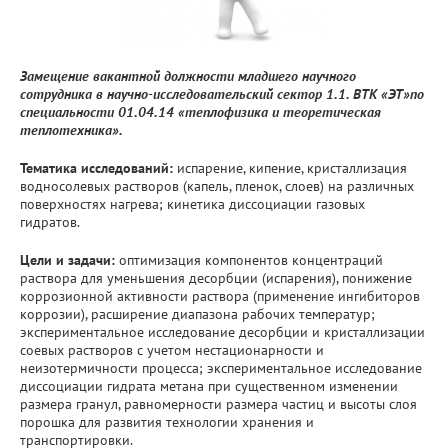
Замещение вакантной должности младшего научного
сотрудника в научно-исследовательский сектор 1.1. ВТК «ЭТ»по
специальности 01.04.14 «теплофизика и теоретическая
теплотехника».
Тематика исследований:
испарение, кипение, кристаллизация
водносолевых растворов (капель, пленок, слоев) на различных
поверхностях нагрева; кинетика диссоциации газовых
гидратов.
Цели и задачи:
оптимизация компонентов концентраций
раствора для уменьшения десорбции (испарения), понижение
коррозионной активности раствора (применение ингибиторов
коррозии), расширение диапазона рабочих температур;
экспериментальное исследование десорбции и кристаллизации
соевых растворов с учетом нестационарности и
неизотермичности процесса; экспериментальное исследование
диссоциации гидрата метана при существенном изменении
размера гранул, равномерности размера частиц и высоты слоя
порошка для развития технологии хранения и
транспортировки.