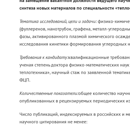
на замещение вакантной должности ведущего научн
синтеза новых материалов по специальности «тепло
Тематика исследований, цели и задачи:
физико-химичес
(фуллеренов, нанотрубок, графена, металл-углеродн
фазы, активированного плазмой химического осажде
исследования кинетики формирования углеродных на
Требования к кандидату:
квалификационные требовани
ученая степень доктора физико-математических наук
теплотехника», научный стаж по заявленной тематик
ФЦП.
Количественные показатели:
общее количество научны
опубликованных в рецензируемых периодических изд
Число публикаций, индексируемых в российских и 
научного цитирования не менее: