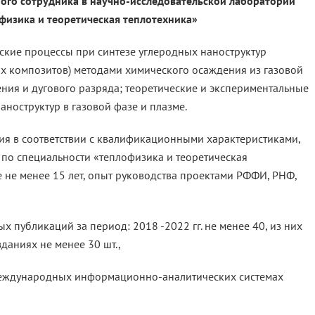
ого сотрудника в научно-исследовательской лаборатории
физика и теоретическая теплотехника»
кие процессы при синтезе углеродных наноструктур
ых композитов) методами химического осаждения из газовой
ния и дугового разряда; теоретические и экспериментальные
ноструктур в газовой фазе и плазме.
я в соответствии с квалификационными характеристиками,
 по специальности «теплофизика и теоретическая
е не менее 15 лет, опыт руководства проектами РФФИ, РНФ,
х публикаций за период: 2018 -2022 гг. не менее 40, из них
аниях не менее 30 шт.,
международных информационно-аналитических системах