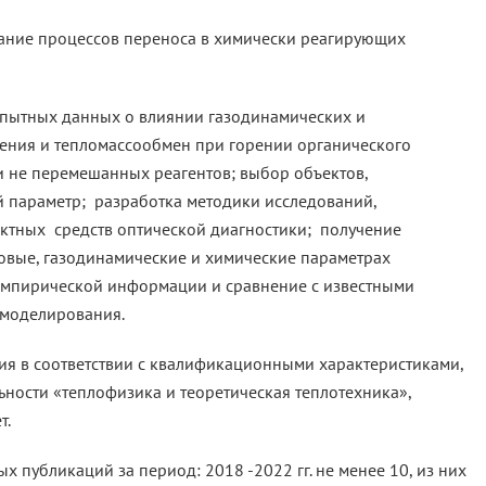
ание процессов переноса в химически реагирующих
опытных данных о влиянии газодинамических и
чения и тепломассообмен при горении органического
и не перемешанных реагентов; выбор объектов,
 параметр; разработка методики исследований,
тных средств оптической диагностики; получение
овые, газодинамические и химические параметрах
эмпирической информации и сравнение с известными
 моделирования.
я в соответствии с квалификационными характеристиками,
ьности «теплофизика и теоретическая теплотехника»,
т.
х публикаций за период: 2018 -2022 гг. не менее 10, из них