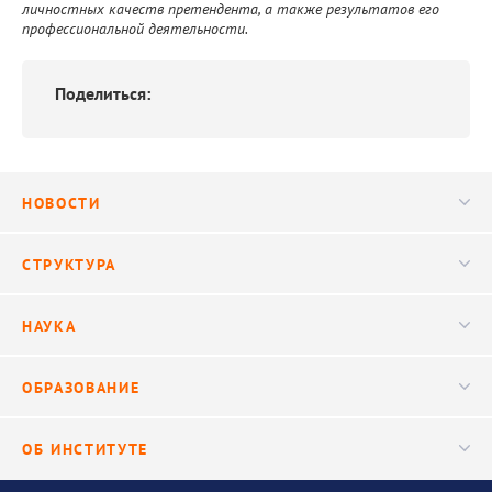
личностных качеств претендента, а также результатов его
профессиональной деятельности.
Поделиться:
НОВОСТИ
Новости
СТРУКТУРА
Конференции
Руководство
НАУКА
Видео
Ученый совет
Публикации
ОБРАЗОВАНИЕ
Научные подразделения
Важнейшие результаты
Центр трансфера технологий
Аспирантура
ОБ ИНСТИТУТЕ
Исследования
Диссертационный совет
Уникальные стенды