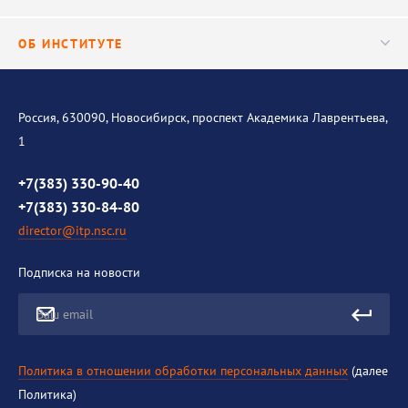
Важнейшие результаты
Центр трансфера технологий
Аспирантура
ОБ ИНСТИТУТЕ
Исследования
Диссертационный совет
Уникальные стенды
Общая информация
История института
Россия, 630090, Новосибирск, проспект Академика Лаврентьева,
1
Контакты
Противодействие коррупции
+7(383) 330-90-40
+7(383) 330-84-80
director@itp.nsc.ru
Подписка на новости
Ваш email
Политика в отношении обработки персональных данных
(далее
Политика)