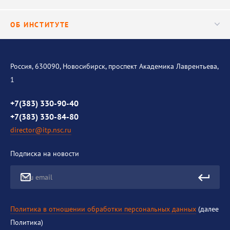
Важнейшие результаты
Центр трансфера технологий
Аспирантура
ОБ ИНСТИТУТЕ
Исследования
Диссертационный совет
Уникальные стенды
Общая информация
История института
Россия, 630090, Новосибирск, проспект Академика Лаврентьева,
1
Контакты
Противодействие коррупции
+7(383) 330-90-40
+7(383) 330-84-80
director@itp.nsc.ru
Подписка на новости
Ваш email
Политика в отношении обработки персональных данных
(далее
Политика)