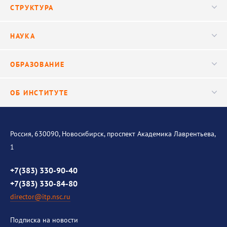
Новости
СТРУКТУРА
Конференции
Руководство
НАУКА
Видео
Ученый совет
Публикации
ОБРАЗОВАНИЕ
Научные подразделения
Важнейшие результаты
Центр трансфера технологий
Аспирантура
ОБ ИНСТИТУТЕ
Исследования
Диссертационный совет
Уникальные стенды
Общая информация
История института
Россия, 630090, Новосибирск, проспект Академика Лаврентьева,
1
Контакты
Противодействие коррупции
+7(383) 330-90-40
+7(383) 330-84-80
director@itp.nsc.ru
Подписка на новости