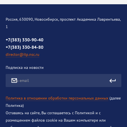
Диссертационный совет
Уникальные стенды
Общая информация
История института
Россия, 630090, Новосибирск, проспект Академика Лаврентьева,
1
Контакты
Противодействие коррупции
+7(383) 330-90-40
+7(383) 330-84-80
director@itp.nsc.ru
Подписка на новости
Ваш email
Политика в отношении обработки персональных данных
(далее
Политика)
Оставаясь на сайте, Вы соглашаетесь с Политикой и с
размещением файлов cookie на Вашем компьютере или