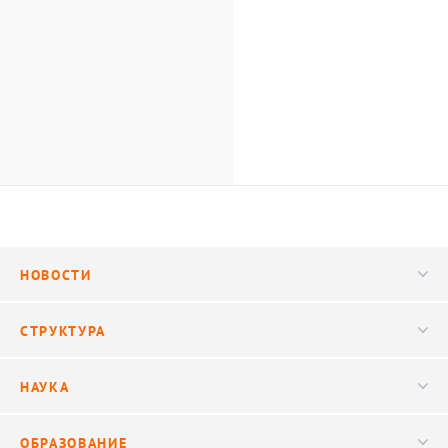
НОВОСТИ
Новости
СТРУКТУРА
Конференции
Руководство
НАУКА
Видео
Ученый совет
Публикации
ОБРАЗОВАНИЕ
Научные подразделения