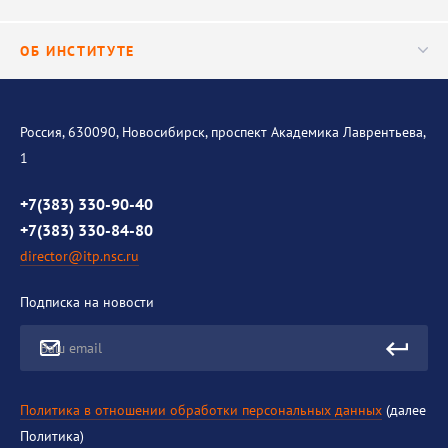
Важнейшие результаты
Центр трансфера технологий
Аспирантура
ОБ ИНСТИТУТЕ
Исследования
Диссертационный совет
Уникальные стенды
Общая информация
История института
Россия, 630090, Новосибирск, проспект Академика Лаврентьева,
1
Контакты
Противодействие коррупции
+7(383) 330-90-40
+7(383) 330-84-80
director@itp.nsc.ru
Подписка на новости
Ваш email
Политика в отношении обработки персональных данных
(далее
Политика)