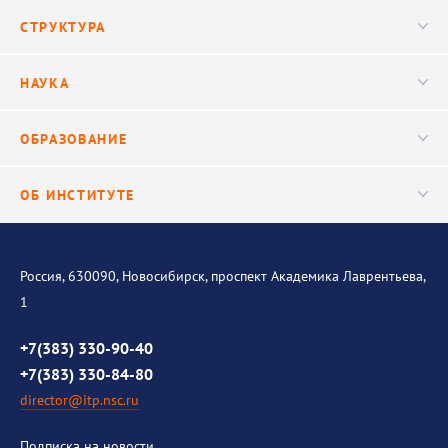
Новости
СТРУКТУРА
Конференции
Руководство
НАУКА
Видео
Ученый совет
Публикации
ОБРАЗОВАНИЕ
Научные подразделения
Важнейшие результаты
Центр трансфера технологий
Аспирантура
ОБ ИНСТИТУТЕ
Исследования
Диссертационный совет
Уникальные стенды
Общая информация
История института
Россия, 630090, Новосибирск, проспект Академика Лаврентьева,
1
Контакты
Противодействие коррупции
+7(383) 330-90-40
+7(383) 330-84-80
director@itp.nsc.ru
Подписка на новости