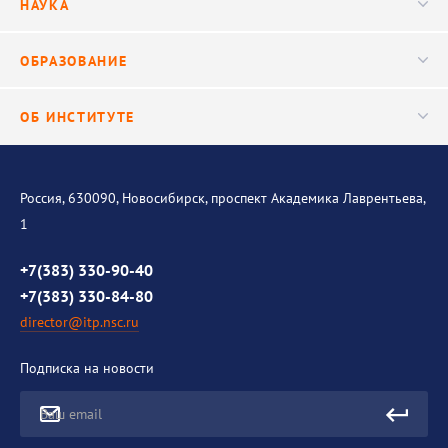
НАУКА
Видео
Ученый совет
Публикации
ОБРАЗОВАНИЕ
Научные подразделения
Важнейшие результаты
Центр трансфера технологий
Аспирантура
ОБ ИНСТИТУТЕ
Исследования
Диссертационный совет
Уникальные стенды
Общая информация
История института
Россия, 630090, Новосибирск, проспект Академика Лаврентьева,
1
Контакты
Противодействие коррупции
+7(383) 330-90-40
+7(383) 330-84-80
director@itp.nsc.ru
Подписка на новости
Ваш email