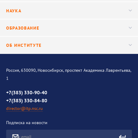
Конференции
Руководство
НАУКА
Видео
Ученый совет
Публикации
ОБРАЗОВАНИЕ
Научные подразделения
Важнейшие результаты
Центр трансфера технологий
Аспирантура
ОБ ИНСТИТУТЕ
Исследования
Диссертационный совет
Уникальные стенды
Общая информация
История института
Россия, 630090, Новосибирск, проспект Академика Лаврентьева,
1
Контакты
Противодействие коррупции
+7(383) 330-90-40
+7(383) 330-84-80
director@itp.nsc.ru
Подписка на новости
Ваш email