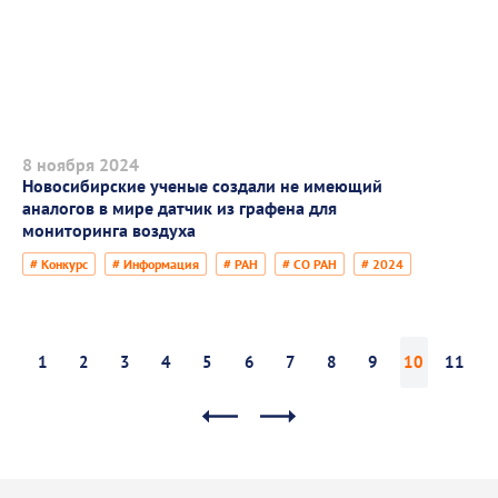
8 ноября 2024
Новосибирские ученые создали не имеющий
аналогов в мире датчик из графена для
мониторинга воздуха
# Конкурс
# Информация
# РАН
# СО РАН
# 2024
1
2
3
4
5
6
7
8
9
10
11