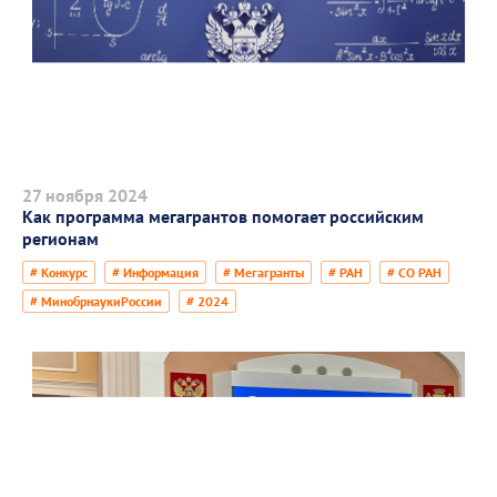
27 ноября 2024
Как программа мегагрантов помогает российским
регионам
# Конкурс
# Информация
# Мегагранты
# РАН
# СО РАН
# МинобрнаукиРоссии
# 2024