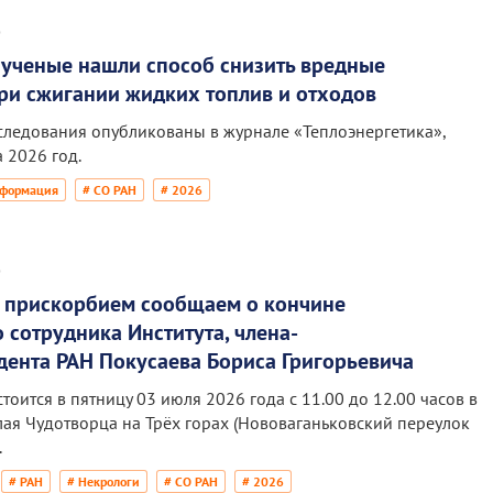
6
 ученые нашли способ снизить вредные
ри сжигании жидких топлив и отходов
сследования опубликованы в журнале «Теплоэнергетика»,
 2026 год.
нформация
# СО РАН
# 2026
6
м прискорбием сообщаем о кончине
 сотрудника Института, члена-
дента РАН Покусаева Бориса Григорьевича
оится в пятницу 03 июля 2026 года с 11.00 до 12.00 часов в
ая Чудотворца на Трёх горах (Нововаганьковский переулок
.
# РАН
# Некрологи
# СО РАН
# 2026