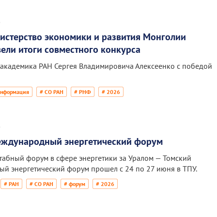
6
истерство экономики и развития Монголии
ели итоги совместного конкурса
академика РАН Сергея Владимировича Алексеенко с победой
Информация
# СО РАН
# РНФ
# 2026
6
еждународный энергетический форум
абный форум в сфере энергетики за Уралом — Томский
й энергетический форум прошел с 24 по 27 июня в ТПУ.
# РАН
# СО РАН
# форум
# 2026