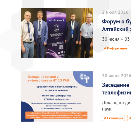
2 июля 2026
Форум о б
Алтайский
30 июня – 03
# Информация
30 июня 202
Заседание 
теплофизик
Доклад по ди
наук.
# Семинары