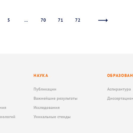
5
...
70
71
72
НАУКА
ОБРАЗОВА
Публикации
Аспирантура
Важнейшие результаты
Диссертацио
ния
Исследования
хнологий
Уникальные стенды