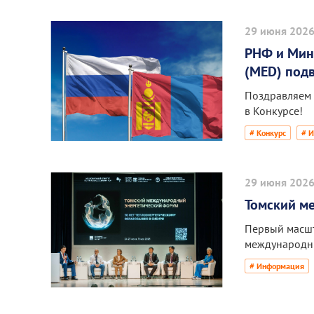
29 июня 202
РНФ и Мин
(MED) подв
Поздравляем 
в Конкурсе!
# Конкурс
# 
29 июня 202
Томский м
Первый масшт
международны
# Информация