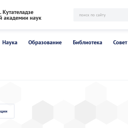
 Кутателадзе
поиск по сайту
й академии наук
Наука
Образование
Библиотека
Совет
ации