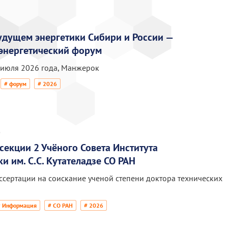
удущем энергетики Сибири и России —
 энергетический форум
 июля 2026 года, Манжерок
# форум
# 2026
6
секции 2 Учёного Совета Института
и им. С.С. Кутателадзе СО РАН
ссертации на соискание ученой степени доктора технических
# Информация
# СО РАН
# 2026