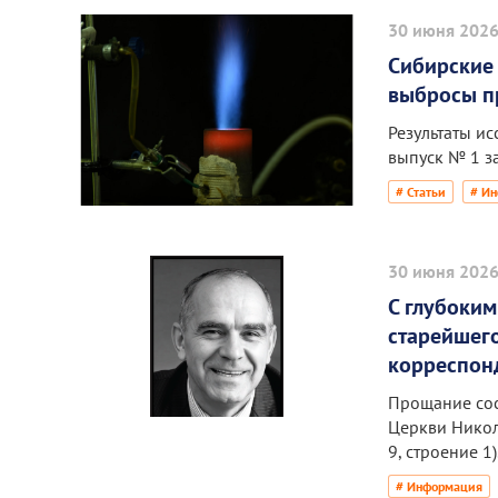
30 июня 202
Сибирские
выбросы п
Результаты и
выпуск № 1 за
# Статьи
# И
30 июня 202
С глубоки
старейшего
корреспон
Прощание сост
Церкви Никол
9, строение 1)
# Информация