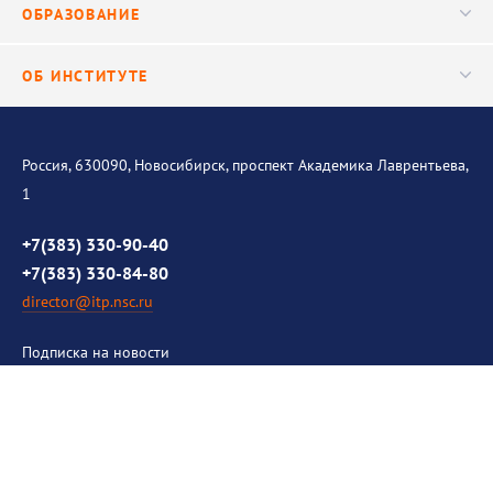
ОБРАЗОВАНИЕ
Научные подразделения
Важнейшие результаты
Центр трансфера технологий
Аспирантура
ОБ ИНСТИТУТЕ
Исследования
Диссертационный совет
Уникальные стенды
Общая информация
История института
Россия, 630090, Новосибирск, проспект Академика Лаврентьева,
1
Контакты
Противодействие коррупции
+7(383) 330-90-40
+7(383) 330-84-80
director@itp.nsc.ru
Подписка на новости
Ваш email
Политика в отношении обработки персональных данных
(далее