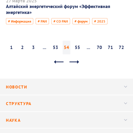
27 марта 2025
Алтайский энергетический форум «Эффективная
энергетика»
# Информация
# РАН
# СО РАН
# форум
# 2025
1
2
3
...
53
54
55
...
70
71
72
НОВОСТИ
Новости
СТРУКТУРА
Конференции
Руководство
НАУКА
Видео
Ученый совет
Публикации