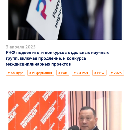
3 апреля 2025
РНФ подвел итоги конкурсов отдельных научных
групп, включая продление, и конкурса
междисциплинарных проектов
# Конкурс
# Информация
# РАН
# СО РАН
# РНФ
# 2025