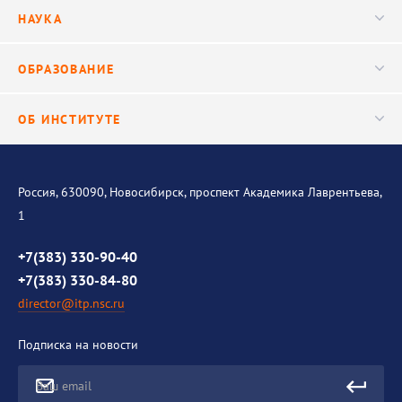
Руководство
НАУКА
Видео
Ученый совет
Публикации
ОБРАЗОВАНИЕ
Научные подразделения
Важнейшие результаты
Центр трансфера технологий
Аспирантура
ОБ ИНСТИТУТЕ
Исследования
Диссертационный совет
Уникальные стенды
Общая информация
История института
Россия, 630090, Новосибирск, проспект Академика Лаврентьева,
1
Контакты
Противодействие коррупции
+7(383) 330-90-40
+7(383) 330-84-80
director@itp.nsc.ru
Подписка на новости
Ваш email