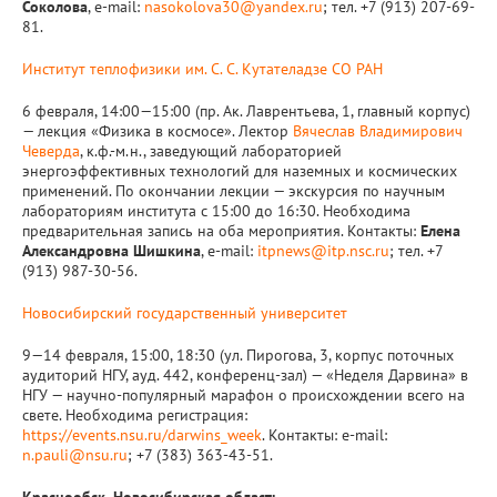
Соколова
, e-mail:
nasokolova30@yandex.ru
; тел. +7 (913) 207-69-
81.
Институт теплофизики им. С. С. Кутателадзе СО РАН
6 февраля, 14:00—15:00 (пр. Ак. Лаврентьева, 1, главный корпус)
— лекция «Физика в космосе». Лектор
Вячеслав Владимирович
Чеверда
, к.ф.-м.н., заведующий лабораторией
энергоэффективных технологий для наземных и космических
применений. По окончании лекции — экскурсия по научным
лабораториям института с 15:00 до 16:30. Необходима
предварительная запись на оба мероприятия. Контакты:
Елена
Александровна Шишкина
, e-mail:
itpnews@itp.nsc.ru
; тел. +7
(913) 987-30-56.
Новосибирский государственный университет
9—14 февраля, 15:00, 18:30 (ул. Пирогова, 3, корпус поточных
аудиторий НГУ, ауд. 442, конференц-зал) — «Неделя Дарвина» в
НГУ — научно-популярный марафон о происхождении всего на
свете. Необходима регистрация:
https://events.nsu.ru/darwins_week
. Контакты: e-mail:
n.pauli@nsu.ru
; +7 (383) 363-43-51.
Краснообск, Новосибирская область