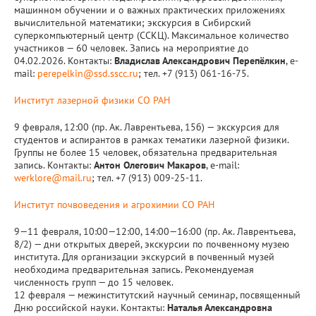
машинном обучении и о важных практических приложениях
вычислительной математики; экскурсия в Сибирский
суперкомпьютерный центр (ССКЦ). Максимальное количество
участников — 60 человек. Запись на мероприятие до
04.02.2026. Контакты:
Владислав Александрович Перепёлкин
, e-
mail:
perepelkin@ssd.sscc.ru
; тел. +7 (913) 061-16-75.
Институт лазерной физики СО РАН
9 февраля, 12:00 (пр. Ак. Лаврентьева, 15б) — экскурсия для
студентов и аспирантов в рамках тематики лазерной физики.
Группы не более 15 человек, обязательна предварительная
запись. Контакты:
Антон Олегович Макаров
, e-mail:
werklore@mail.ru
; тел. +7 (913) 009-25-11.
Институт почвоведения и агрохимии СО РАН
9—11 февраля, 10:00—12:00, 14:00—16:00 (пр. Ак. Лаврентьева,
8/2) — дни открытых дверей, экскурсии по почвенному музею
института. Для организации экскурсий в почвенный музей
необходима предварительная запись. Рекомендуемая
численность групп — до 15 человек.
12 февраля — межинститутский научный семинар, посвященный
Дню российской науки. Контакты:
Наталья Александровна