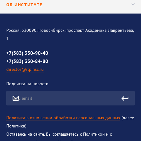
Аспирантура
ОБ ИНСТИТУТЕ
Исследования
Диссертационный совет
Уникальные стенды
Общая информация
История института
Россия, 630090, Новосибирск, проспект Академика Лаврентьева,
1
Контакты
Противодействие коррупции
+7(383) 330-90-40
+7(383) 330-84-80
director@itp.nsc.ru
Подписка на новости
Ваш email
Политика в отношении обработки персональных данных
(далее
Политика)
Оставаясь на сайте, Вы соглашаетесь с Политикой и с