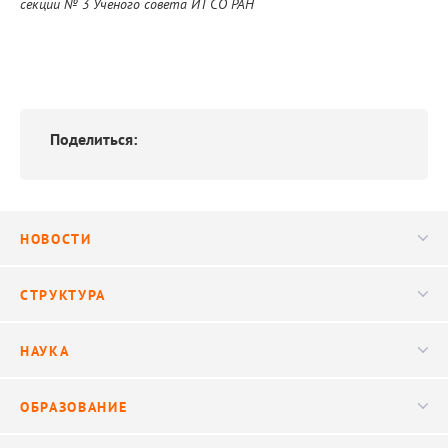
секции № 3 Ученого совета ИТ СО РАН
Поделиться:
НОВОСТИ
Новости
СТРУКТУРА
Конференции
Руководство
НАУКА
Видео
Ученый совет
Публикации
ОБРАЗОВАНИЕ
Научные подразделения
Важнейшие результаты
Центр трансфера технологий