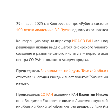
29 января 2025 г. в Конгресс-центре «Рубин» состоя
100-летию академика В.Е. Зуева
, одному из основате
Конференцию открыл директор
ИОА СО РАН
член-ко
решающем вкладе выдающегося сибирского ученого 
создание и развитие самого института — первого ака
центра СО РАН и томского Академгородка.
Председатель
Законодательной думы Томской облас
отметила: «Сегодня каждый знает понятие “бизнес-ин
науки».
Председатель
СО РАН
академик РАН
Валентин Никол
он и Владимир Евсеевич ездили в Ливерморскую лабо
приборной базой. «Я убедился, что академик Зуев б