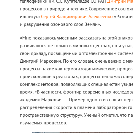
теплофизики им. С.С. Кутателадзе СО РАН
Дмитрий Ма
процессов в природе и технике. Современное состоя
института
Сергей Владимирович Алексеенко
«Развити
и разрушения озонового слоя Земли».
«Мне показалось уместным рассказать на этой знако
развиваются не только в мировых центрах, но и у нас
свой доклад, посвященный оптоэлектронным система
Дмитрий Маркович. По его словам, очень важно с м
процессы, такие как термогазодинамические, процес
происходящие в реакторах, процессы тепломассопере
комплекс методов, позволяющих специалистам увиде
время. «В частности, фронтир современных исследов
академик Маркович. — Пример одного из наших пер
распределения скорости в пламени лабораторной гор
пространственную структуру». Ученый отметил, что 
изучаемых процессов.