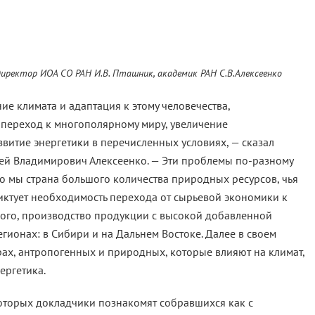
директор ИОА СО РАН И.В. Пташник, академик РАН С.В.Алексеенко
е климата и адаптация к этому человечества,
 переход к многополярному миру, увеличение
итие энергетики в перечисленных условиях, — сказал
ей Владимирович Алексеенко. — Эти проблемы по-разному
 то мы страна большого количества природных ресурсов, чья
иктует необходимость перехода от сырьевой экономики к
ного, производство продукции с высокой добавленной
ионах: в Сибири и на Дальнем Востоке. Далее в своем
ах, антропогенных и природных, которые влияют на климат,
ергетика.
которых докладчики познакомят собравшихся как с