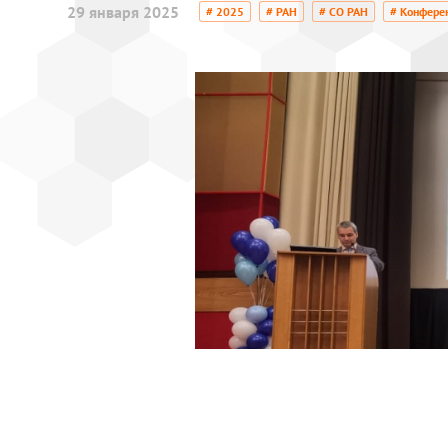
29 января 2025
# 2025
# РАН
# СО РАН
# Конфере