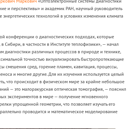
ркович Маркович
«Оптоэлектронные системы диагностики
ние и перспективы» и академик РАН, научный руководитель
е энергетических технологий в условиях изменения климата
вой конференции о диагностических подходах, которые
, в Сибири, в частности в Институте теплофизики», — начал
м диагностики различных процессов в природе и технике,
аксимальной точностью визуализировать быстропротекающие
сы смешения сред, горение пламен, кавитация, процессы,
носа и многие другие. Для их изучения используется целый
ть, что происходит в физическом мире за крайне небольшое
аний — это малоракурсная оптическая томография, — пояснил
вых экспериментов в мире — получение мгновенного
елки упрощенной геометрии, что позволяет изучать его
параллельно проводится и математическое моделирование