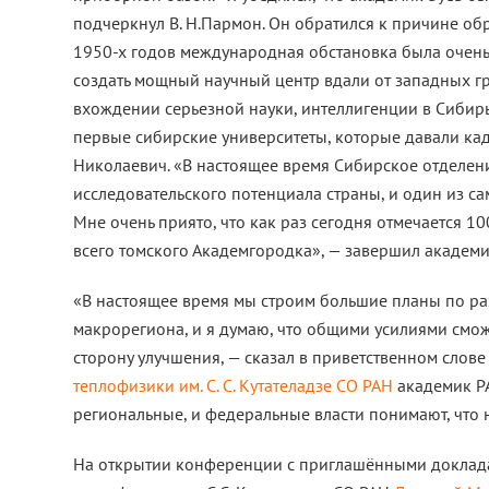
подчеркнул В. Н.Пармон. Он обратился к причине об
1950-х годов международная обстановка была очень 
создать мощный научный центр вдали от западных гр
вхождении серьезной науки, интеллигенции в Сибирь,
первые сибирские университеты, которые давали ка
Николаевич. «В настоящее время Сибирское отделени
исследовательского потенциала страны, и один из са
Мне очень приято, что как раз сегодня отмечается 10
всего томского Академгородка», — завершил академ
«В настоящее время мы строим большие планы по ра
макрорегиона, и я думаю, что общими усилиями смо
сторону улучшения, — сказал в приветственном слове
теплофизики им. С. С. Кутателадзе СО РАН
академик 
региональные, и федеральные власти понимают, что 
На открытии конференции с приглашёнными доклада