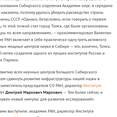
разования Сибирского отделения Академии наук: в середине
накалена, поэтому удалось убедить руководство страны
аниц СССР. «Однако, безусловно, если говорить о первом
 то этой точкой стал город Томск, где были организованы
дры по всем направлениям», — прокомментировал Валентин
е РАН включает в себя практически одну треть активного
мых мощных центров науки в Сибири — это, конечно, Томск.
0-летие создателя одного из лучших институтов России и
ик Пармон.
звитию всех научных центров большого Сибирского
жем сдвинуть развитие инфраструктуры нашей науки в
 заместитель председателя СО РАН, директор
Института
РАН
Дмитрий Маркович Маркович
. — Тем более сейчас и
нужен новый импульс для развития исследований».
ми выступили: академик РАН, директор Института