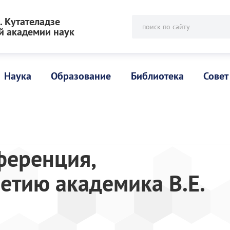
 Кутателадзе
поиск по сайту
й академии наук
Наука
Образование
Библиотека
Совет
ференция,
етию академика В.Е.