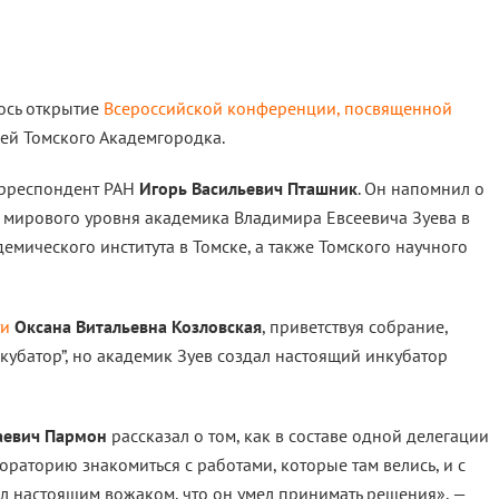
лось открытие
Всероссийской конференции, посвященной
лей Томского Академгородка.
рреспондент РАН
Игорь Васильевич Пташник
. Он напомнил о
мирового уровня академика Владимира Евсеевича Зуева в
демического института в Томске, а также Томского научного
ти
Оксана Витальевна Козловская
, приветствуя собрание,
кубатор”, но академик Зуев создал настоящий инкубатор
аевич Пармон
рассказал о том, как в составе одной делегации
раторию знакомиться с работами, которые там велись, и с
ыл настоящим вожаком, что он умел принимать решения», —