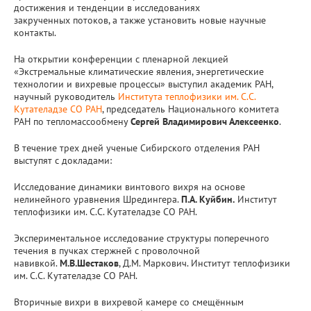
достижения и тенденции в исследованиях
закрученных потоков, а также установить новые научные
контакты.
На открытии конференции с пленарной лекцией
«Экстремальные климатические явления, энергетические
технологии и вихревые процессы» выступил академик РАН,
научный руководитель
Института теплофизики им. С.С.
Кутателадзе СО РАН
, председатель Национального комитета
РАН по тепломассообмену
Сергей Владимирович Алексеенко
.
В течение трех дней ученые Сибирского отделения РАН
выступят с докладами:
Исследование динамики винтового вихря на основе
нелинейного уравнения Шредингера.
П.А. Куйбин.
Институт
теплофизики им. С.С. Кутателадзе СО РАН.
Экспериментальное исследование структуры поперечного
течения в пучках стержней с проволочной
навивкой.
М.В.Шестаков
, Д.М. Маркович. Институт теплофизики
им. С.С. Кутателадзе СО РАН.
Вторичные вихри в вихревой камере со смещённым