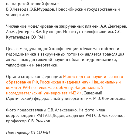
на нагретой тонкой фольге.
В.В.Чеверда,
Э.Б.
Мурадов.
Новосибирский государственный
университет.
Численное моделирование закрученных пламен.
А.А. Дектерев
,
Ар.А. Дектерев, В.А. Кузнецов. Институт теплофизики им. С.С.
Кутателадзе СО РАН.
Целью международной конференции «Тепломассообмен и
гидродинамика в закрученных потоках» является трансляция
актуальных достижений науки в области гидродинамики,
теплофизики и энергетики.
Организаторы конференции:
Министерство науки и высшего
образования РФ
,
Российская академия наук
,
Национальный
комитет РАН по тепломассообмену
,
Национальный
исследовательский университет «МЭИ»
, Северный
(Арктический) федеральный университет им. М.В. Ломоносова.
Фото предоставлены С.В. Алексеенко. На фото: член-
корреспондент РАН А.В. Дедов, академик РАН С.В. Алексеенко,
профессор С.В. Рыжков.
Пресс-центр ИТ СО РАН