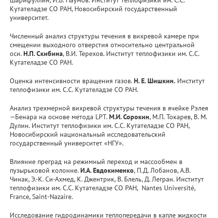
Кутателадзе СО РАН, Новосибирский государственный
университет.
Численный анализ структуры течения в вихревой камере при
смещении выходного отверстия относительно центральной
оси.
Н.П. Скибина
, В.И. Терехов. Институт теплофизики им. С.С.
Кутателадзе СО РАН.
Оценка интенсивности вращения газов.
Н. Е. Шишкин.
Институт
теплофизики им. С.С. Кутателадзе СО РАН.
Анализ трехмерной вихревой структуры течения в ячейке Рэлея
—Бенара на основе метода LPT.
М.И. Сорокин
, М.П. Токарев, В. М.
Дулин. Институт теплофизики им. С.С. Кутателадзе СО РАН,
Новосибирский национальный исследовательский
государственный университет «НГУ».
Влияние преград на режимный переход и массообмен в
пузырьковой колонне.
И.А. Евдокименко
, П.Д. Лобанов, А.В.
Чинак, Э.-К. Си-Ахмед, К. Джентрик, В. Блель, Д. Легран. Институт
теплофизики им. С.С. Кутателадзе СО РАН, Nantes Université,
France, Saint-Nazaire.
Исследование гидродинамики теплопередачи в капле жидкости