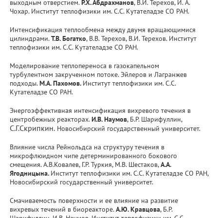
выходным отверстием.
Р.Х. Абдрахманов
, В.И. Терехов, И. А.
Чохар. Институт теплофизики им. С.С. Кутателадзе СО РАН.
Интенсификация теплообмена между двумя вращающимися
цилиндрами.
Т.В. Богатко
, В.В. Терехов, В.И. Терехов. Институт
теплофизики им. С.С. Кутателадзе СО РАН.
Моделирование теплопереноса в газокапельном
турбулентном закрученном потоке. Эйлеров и Лагранжев
подходы.
М.А.
Пахомов.
Институт теплофизики им. С.С.
Кутателадзе СО РАН.
Энергоэффективная интенсификация вихревого течения в
центробежных реакторах.
И.В. Наумов
, Б.Р. Шарифуллин,
С.Г.Скрипкин.
Новосибирский государственный университет.
Влияние числа Рейнольдса на структуру течения в
микрофлюидном чипе детерминированного бокового
смещения. А.В.Ковалев, Г.Р. Туркия, М.В. Шестаков,
А.А.
Ягодницына.
Институт теплофизики им. С.С. Кутателадзе СО РАН,
Новосибирский государственный университет.
Смачиваемость поверхности и ее влияние на развитие
вихревых течений в биореакторе.
А.Ю. Кравцова
, Б.Р.
Шарифуллин, И.В. Наумов. Институт теплофизики им. С.С.