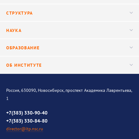
Новости
СТРУКТУРА
Конференции
Руководство
НАУКА
Видео
Ученый совет
Публикации
ОБРАЗОВАНИЕ
Научные подразделения
Важнейшие результаты
Центр трансфера технологий
Аспирантура
ОБ ИНСТИТУТЕ
Исследования
Диссертационный совет
Уникальные стенды
Общая информация
История института
Россия, 630090, Новосибирск, проспект Академика Лаврентьева,
1
Контакты
Противодействие коррупции
+7(383) 330-90-40
+7(383) 330-84-80
director@itp.nsc.ru