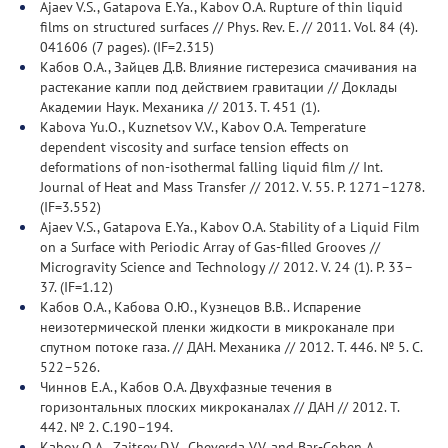
Ajaev V.S., Gatapova E.Ya., Kabov O.A. Rupture of thin liquid
films on structured surfaces // Phys. Rev. E. // 2011. Vol. 84 (4).
041606 (7 pages). (IF=2.315)
Кабов О.А., Зайцев Д.В. Влияние гистерезиса смачивания на
растекание капли под действием гравитации // Доклады
Академии Наук. Механика // 2013. Т. 451 (1).
Kabova Yu.O., Kuznetsov V.V., Kabov O.A. Temperature
dependent viscosity and surface tension effects on
deformations of non-isothermal falling liquid film // Int.
Journal of Heat and Mass Transfer // 2012. V. 55. Р. 1271–1278.
(IF=3.552)
Ajaev V.S., Gatapova E.Ya., Kabov O.A. Stability of a Liquid Film
on a Surface with Periodic Array of Gas-filled Grooves //
Microgravity Science and Technology // 2012. V. 24 (1). Р. 33–
37. (IF=1.12)
Кабов О.А., Кабова О.Ю., Кузнецов В.В.. Испарение
неизотермической пленки жидкости в микроканале при
спутном потоке газа. // ДАН. Механика // 2012. Т. 446. № 5. С.
522–526.
Чиннов Е.А., Кабов О.А. Двухфазные течения в
горизонтальных плоских микроканалах // ДАН // 2012. Т.
442. № 2. С.190–194.
Kabov O.A., Zaitsev D.V., Cheverda V.V. and Bar-Cohen A.