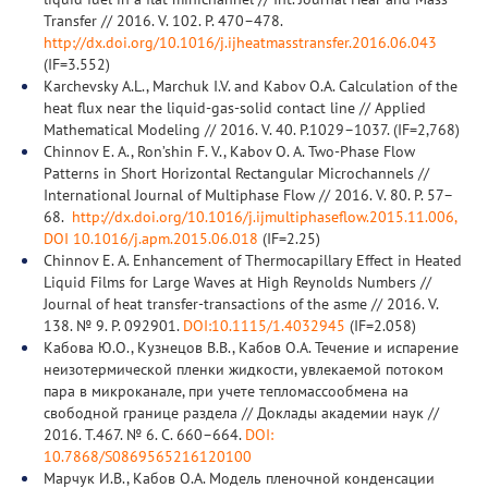
Transfer // 2016. V. 102. P. 470–478.
http://dx.doi.org/10.1016/j.ijheatmasstransfer.2016.06.043
(IF=3.552)
Karchevsky A.L., Marchuk I.V. and Kabov O.A. Calculation of the
heat flux near the liquid-gas-solid contact line // Applied
Mathematical Modeling // 2016. V. 40. Р.1029–1037. (IF=2,768)
Chinnov E. A., Ron’shin F. V., Kabov O. A. Two-Phase Flow
Patterns in Short Horizontal Rectangular Microchannels //
International Journal of Multiphase Flow // 2016. V. 80. Р. 57–
68.
http://dx.doi.org/10.1016/j.ijmultiphaseflow.2015.11.006,
DOI 10.1016/j.apm.2015.06.018
(IF=2.25)
Chinnov E. A. Enhancement of Thermocapillary Effect in Heated
Liquid Films for Large Waves at High Reynolds Numbers //
Journal of heat transfer-transactions of the asme // 2016. V.
138. № 9. Р. 092901.
DOI:10.1115/1.4032945
(IF=2.058)
Кабова Ю.О., Кузнецов В.В., Кабов О.А. Течение и испарение
неизотермической пленки жидкости, увлекаемой потоком
пара в микроканале, при учете тепломассообмена на
свободной границе раздела // Доклады академии наук //
2016. Т.467. № 6. С. 660–664.
DOI:
10.7868/S0869565216120100
Марчук И.В., Кабов О.А. Модель пленочной конденсации