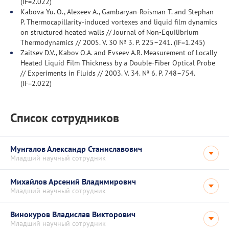
(IF=2.022)
Kabova Yu. O., Alexeev A., Gambaryan-Roisman T. and Stephan
P. Thermocapillarity-induced vortexes and liquid film dynamics
on structured heated walls // Journal of Non-Equilibrium
Thermodynamics // 2005. V. 30 № 3. Р. 225–241. (IF=1.245)
Zaitsev D.V., Kabov O.A. and Evseev A.R. Measurement of Locally
Heated Liquid Film Thickness by a Double-Fiber Optical Probe
// Experiments in Fluids // 2003. V. 34. № 6. Р. 748–754.
(IF=2.022)
Список сотрудников
Мунгалов Александр Станиславович
Младший научный сотрудник
Михайлов Арсений Владимирович
E-mail:
Младший научный сотрудник
a.mungalov@alumni.nsu.ru
Винокуров Владислав Викторович
Служебный телефон:
Младший научный сотрудник
+7 (383) 316 53 32