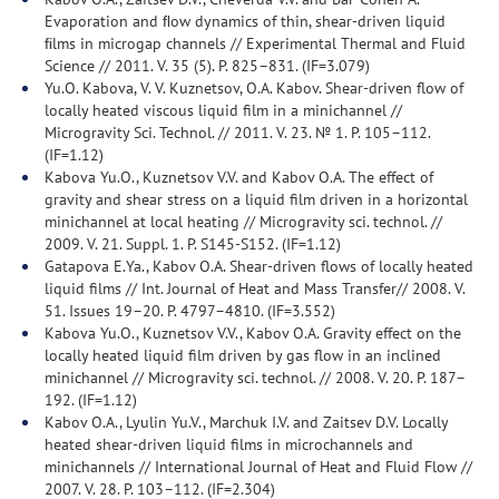
Evaporation and ﬂow dynamics of thin, shear-driven liquid
ﬁlms in microgap channels // Experimental Thermal and Fluid
Science // 2011. V. 35 (5). P. 825–831. (IF=3.079)
Yu.O. Kabova, V. V. Kuznetsov, O.A. Kabov. Shear-driven flow of
locally heated viscous liquid film in a minichannel //
Microgravity Sci. Technol. // 2011. V. 23. № 1. P. 105–112.
(IF=1.12)
Kabova Yu.O., Kuznetsov V.V. and Kabov O.A. The effect of
gravity and shear stress on a liquid film driven in a horizontal
minichannel at local heating // Microgravity sci. technol. //
2009. V. 21. Suppl. 1. P. S145-S152. (IF=1.12)
Gatapova E.Ya., Kabov O.A. Shear-driven flows of locally heated
liquid films // Int. Journal of Heat and Mass Transfer// 2008. V.
51. Issues 19–20. Р. 4797–4810. (IF=3.552)
Kabova Yu.O., Kuznetsov V.V., Kabov O.A. Gravity effect on the
locally heated liquid film driven by gas flow in an inclined
minichannel // Microgravity sci. technol. // 2008. V. 20. Р. 187–
192. (IF=1.12)
Kabov O.A., Lyulin Yu.V., Marchuk I.V. and Zaitsev D.V. Locally
heated shear-driven liquid films in microchannels and
minichannels // International Journal of Heat and Fluid Flow //
2007. V. 28. Р. 103–112. (IF=2.304)