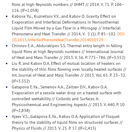
films at high Reynolds numbers // IJHMT // 2014. V. 71. Р. 106–
116. (IF=2.058)
Kabova Yu., Kuznetsov V.V., and Kabov O. Gravity Effect on
Evaporation and Interfacial Deformations in Nonisothermal
Liquid Film Moved by a Gas Flow in a Microgap // Interfacial
Phenomena and Heat Transfer // 2014. V. 2 (1). Р. 85–102.
DOI:
10.1615/InterfacPhenomHeatTransfer.2014010529
Chinnov E.A., Abdurakipov S.S. Thermal entry length in falling
liquid films at high Reynolds numbers // International Journal
of Heat and Mass Transfer // 2013. V. 56. P. 775–786. (IF=3.552)
Liu R. and Kabov O.A. Effect of mutual location of heaters on
the stability of thin films flowing over locally heated surfaces //
Int. Journal of Heat and Mass Transfer // 2013. Vol. 65. P. 23–32.
(IF=3.552)
Gatapova E.Ya., Semenov A.A., Zaitsev D.V., Kabov O.A.
Evaporation of a sessile water drop on a heated surface with
controlled wettability // Colloids and Surfaces A:
Physicochemical and Engineering Aspects // 2013. V. 440. P. 10
(IF=2,838)
Ajaev V.S., Gatapova E.Ya., Kabov O.A. Application of Floquet
theory to the stability of liquid films on structured surfaces //
Physics of Fluids // 2013. V. 25. Р. 17. (IF=2,415)