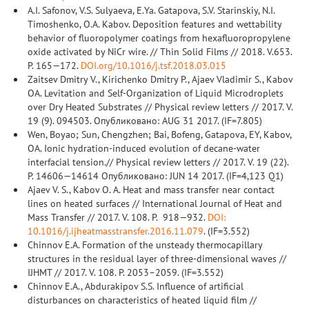
A.I. Safonov, V.S. Sulyaeva, E.Ya. Gatapova, S.V. Starinskiy, N.I.
Timoshenko, O.A. Kabov. Deposition features and wettability
behavior of fluoropolymer coatings from hexafluoropropylene
oxide activated by NiCr wire. // Thin Solid Films // 2018. V.653.
P. 165—172.
DOI.org/10.1016/j.tsf.2018.03.015
Zaitsev Dmitry V., Kirichenko Dmitry P., Ajaev Vladimir S., Kabov
OA. Levitation and Self-Organization of Liquid Microdroplets
over Dry Heated Substrates // Physical review letters // 2017. V.
19 (9). 094503. Опубликовано: AUG 31 2017. (IF=7.805)
Wen, Boyao; Sun, Chengzhen; Bai, Bofeng, Gatapova, EY, Kabov,
OA. Ionic hydration-induced evolution of decane-water
interfacial tension.// Physical review letters // 2017. V. 19 (22).
P. 14606—14614 Опубликовано: JUN 14 2017. (IF=4,123 Q1)
Ajaev V. S., Kabov O. A. Heat and mass transfer near contact
lines on heated surfaces // International Journal of Heat and
Mass Transfer // 2017. V. 108. P. 918—932.
DOI:
10.1016/j.ijheatmasstransfer.2016.11.079
. (IF=3.552)
Chinnov E.A. Formation of the unsteady thermocapillary
structures in the residual layer of three-dimensional waves //
IJHMT // 2017. V. 108. P. 2053–2059. (IF=3.552)
Chinnov E.A., Abdurakipov S.S. Influence of artificial
disturbances on characteristics of heated liquid film //