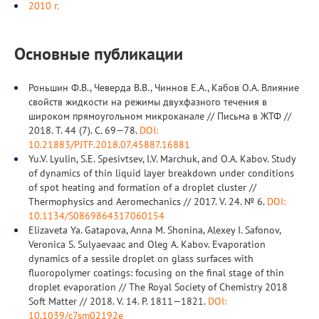
2010 г.
Основные публикации
Роньшин Ф.В., Чеверда В.В., Чиннов Е.А., Кабов О.А. Влияние
свойств жидкости на режимы двухфазного течения в
широком прямоугольном микроканале // Письма в ЖТФ //
2018. Т. 44 (7). С. 69—78.
DOI:
10.21883/PJTF.2018.07.45887.16881
Yu.V. Lyulin, S.E. Spesivtsev, I.V. Marchuk, and O.A. Kabov. Study
of dynamics of thin liquid layer breakdown under conditions
of spot heating and formation of a droplet cluster //
Thermophysics and Aeromechanics // 2017. V. 24. № 6.
DOI:
10.1134/S0869864317060154
Elizaveta Ya. Gatapova, Anna M. Shonina, Alexey I. Safonov,
Veronica S. Sulyaevaac and Oleg A. Kabov. Evaporation
dynamics of a sessile droplet on glass surfaces with
fluoropolymer coatings: focusing on the final stage of thin
droplet evaporation // The Royal Society of Chemistry 2018
Soft Matter // 2018. V. 14. Р. 1811—1821.
DOI:
10.1039/c7sm02192e