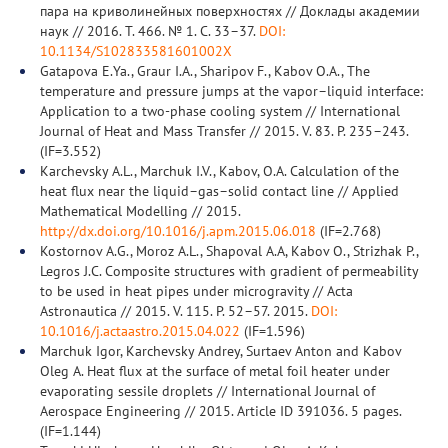
пара на криволинейных поверхностях // Доклады академии
наук // 2016. Т. 466. № 1. С. 33–37.
DOI:
10.1134/S102833581601002X
Gatapova E.Ya., Graur I.A., Sharipov F., Kabov O.A., The
temperature and pressure jumps at the vapor–liquid interface:
Application to a two-phase cooling system // International
Journal of Heat and Mass Transfer // 2015. V. 83. Р. 235–243.
(IF=3.552)
Karchevsky A.L., Marchuk I.V., Kabov, O.A. Calculation of the
heat flux near the liquid–gas–solid contact line // Applied
Mathematical Modelling // 2015.
http://dx.doi.org/10.1016/j.apm.2015.06.018
(IF=2.768)
Kostornov A.G., Moroz A.L., Shapoval A.A, Kabov O., Strizhak P.,
Legros J.C. Composite structures with gradient of permeability
to be used in heat pipes under microgravity // Acta
Astronautica // 2015. V. 115. Р. 52–57. 2015.
DOI:
10.1016/j.actaastro.2015.04.022
(IF=1.596)
Marchuk Igor, Karchevsky Andrey, Surtaev Anton and Kabov
Oleg A. Heat flux at the surface of metal foil heater under
evaporating sessile droplets // International Journal of
Aerospace Engineering // 2015. Article ID 391036. 5 pages.
(IF=1.144)