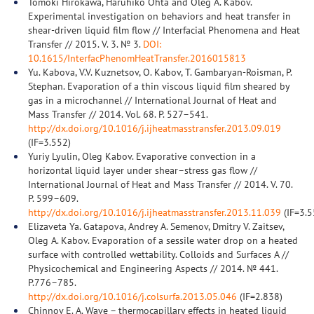
Tomoki Hirokawa, Haruhiko Ohta and Oleg A. Kabov.
Experimental investigation on behaviors and heat transfer in
shear-driven liquid film flow // Interfacial Phenomena and Heat
Transfer // 2015. V. 3. № 3.
DOI:
10.1615/InterfacPhenomHeatTransfer.2016015813
Yu. Kabova, V.V. Kuznetsov, O. Kabov, T. Gambaryan-Roisman, P.
Stephan. Evaporation of a thin viscous liquid film sheared by
gas in a microchannel // International Journal of Heat and
Mass Transfer // 2014. Vol. 68. Р. 527–541.
http://dx.doi.org/10.1016/j.ijheatmasstransfer.2013.09.019
(IF=3.552)
Yuriy Lyulin, Oleg Kabov. Evaporative convection in a
horizontal liquid layer under shear–stress gas flow //
International Journal of Heat and Mass Transfer // 2014. V. 70.
Р. 599–609.
http://dx.doi.org/10.1016/j.ijheatmasstransfer.2013.11.039
(IF=3.5
Elizaveta Ya. Gatapova, Andrey A. Semenov, Dmitry V. Zaitsev,
Oleg A. Kabov. Evaporation of a sessile water drop on a heated
surface with controlled wettability. Colloids and Surfaces A //
Physicochemical and Engineering Aspects // 2014. № 441.
P.776–785.
http://dx.doi.org/10.1016/j.colsurfa.2013.05.046
(IF=2.838)
Chinnov Е. А. Wave – thermocapillary effects in heated liquid