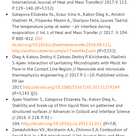
International Journal of Heat and Mass Transfer// 2017. V. 113.
P. 129–140. (IF=3.552)
Gatapova Elizaveta Ya., Graur Irina A., Kabov Oleg A., Aniskin
Vladimir M., Filipenko Maxim A., Sharipov Felix, Lounes Tadrist.
The temperature jump at water – air interface during
evaporation // Int. J. of Heat and Mass Transfer // 2017. V. 104.
P. 800–812.
DOI:
dx.doi.org/10.1016/j.ijheatmasstransfer.2016.08.111
,
http://authors.elsevier.com/a/1Timo44xZsuin
(IF=3,552)
Oleg A. Kabov, Dmitry V. Zaitsev, Dmitry P. Kirichenko, Vladimir
S. Ajaev. Interaction of Levitating Microdroplets with Moist Air
Flow in the Contact Line Region // Nanoscale and microscale
thermophysics engeneering // 2017. P. 1—10. Published online:
09 Jan
2017.
http://dx.doi.org/10.1080/15567265.2017.1279249
(IF=3,182 Q1)
Ajaev Vladimir S., Gatapova Elizaveta Ya., Kabov Oleg A.,
Stability and break-up of thin liquid films on patterned and
structured surfaces // Advances in Colloid and Interface Science
// 2016. V. 228. Р. 92—
104.
http://dx.doi.org/10.1016/j.cis.2015.11.011
(IF=7.8)
Zamashchikov V.V., Korzhavin A.A., Chinnov E.A. Combustion of
liquid fuel in a flat minichannel // Int. Journal Hear and Mass