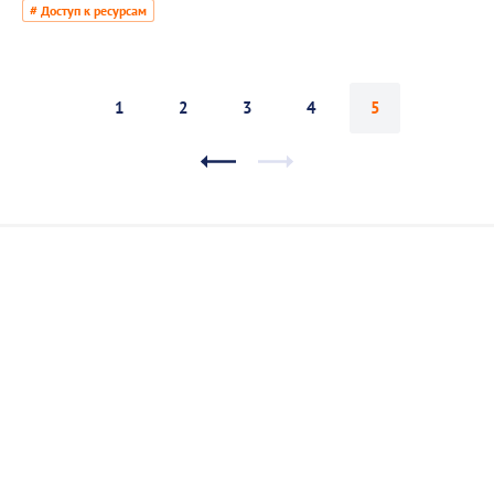
13 января 2017
Продлен лицензионный доступ к полнотекстовым
международным базам данных
# Доступ к ресурсам
1
2
3
4
5