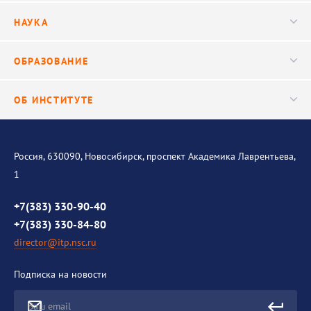
Руководство
НАУКА
Видео
Ученый совет
Публикации
ОБРАЗОВАНИЕ
Научные подразделения
Важнейшие результаты
Центр трансфера технологий
Аспирантура
ОБ ИНСТИТУТЕ
Исследования
Диссертационный совет
Уникальные стенды
Общая информация
История института
Россия, 630090, Новосибирск, проспект Академика Лаврентьева,
1
Контакты
Противодействие коррупции
+7(383) 330-90-40
+7(383) 330-84-80
director@itp.nsc.ru
Подписка на новости
Ваш email