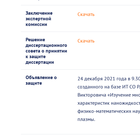
Заключение
Скачать
экспертной
комиссии
Решение
Скачать
диссертационного
совета о принятии
к защите
диссертации
Объявление о
24 декабря 2021 года в 9.3
защите
созданного на базе ИТ СО 
Викторовича «Изучение мн
характеристик наножидкост
физико-математических наук
плазмы.