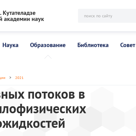
 Кутателадзе
поиск по сайту
й академии наук
Наука
Образование
Библиотека
Совет
ции
>
2021
ных потоков в
плофизических
ожидкостей