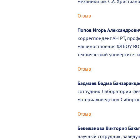
механики им. С.А. Христиа
Отзыв
Попов Игорь Александрови
корреспондент АН РТ, проф
машиностроения ФГБОУ ВО 
техничческий университет им
Отзыв
Бадмаев Бадма Банзаракца
сотрудник Лаборатории физ
материаловедения Сибирско
Отзыв
Бекежанова Виктория Бахы
научный сотрудник, завед