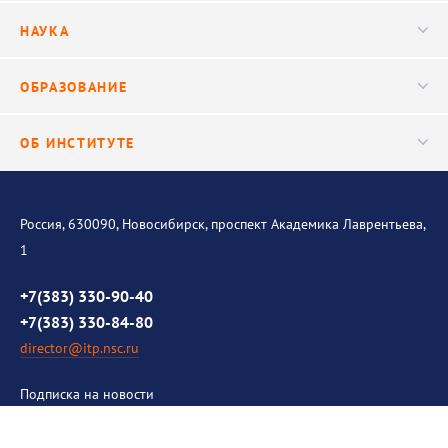
Руководство
НАУКА
Видео
Ученый совет
Публикации
ОБРАЗОВАНИЕ
Научные подразделения
Важнейшие результаты
Центр трансфера технологий
Аспирантура
ОБ ИНСТИТУТЕ
Исследования
Диссертационный совет
Уникальные стенды
Общая информация
История института
Россия, 630090, Новосибирск, проспект Академика Лаврентьева,
1
Контакты
Противодействие коррупции
+7(383) 330-90-40
+7(383) 330-84-80
director@itp.nsc.ru
Подписка на новости
Ваш email