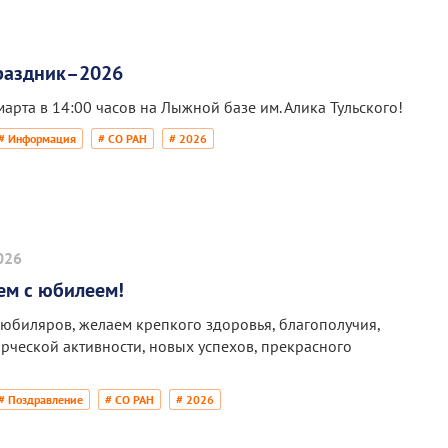
раздник–2026
арта в 14:00 часов на Лыжной базе им. Алика Тульского!
# Информация
# СО РАН
# 2026
026
ем с юбилеем!
юбиляров, желаем крепкого здоровья, благополучия,
орческой активности, новых успехов, прекрасного
# Поздравление
# СО РАН
# 2026