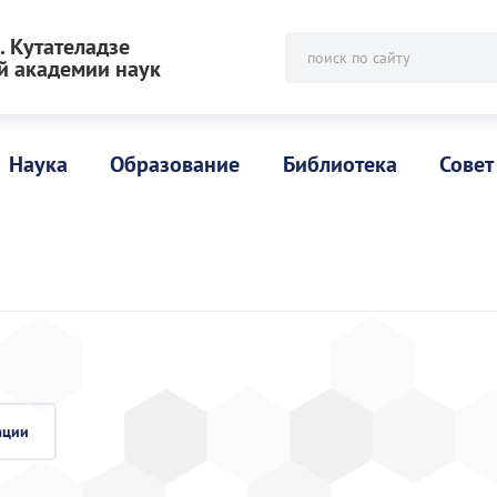
 Кутателадзе
поиск по сайту
й академии наук
Наука
Образование
Библиотека
Совет
ации