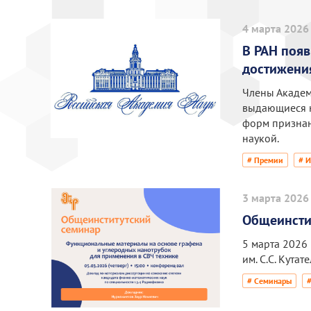
4 марта 2026
В РАН поя
достижени
Члены Академ
выдающиеся н
форм признан
наукой.
# Премии
# 
3 марта 2026
Общеинсти
5 марта 2026
им. С.С. Кутат
# Семинары