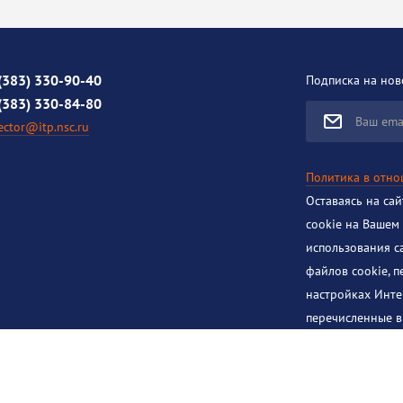
(383) 330-90-40
Подписка на нов
(383) 330-84-80
Ваш ema
ector@itp.nsc.ru
Политика в отн
Оставаясь на са
cookie на Вашем
использования с
файлов cookie, 
настройках Инте
перечисленные в
использование эт