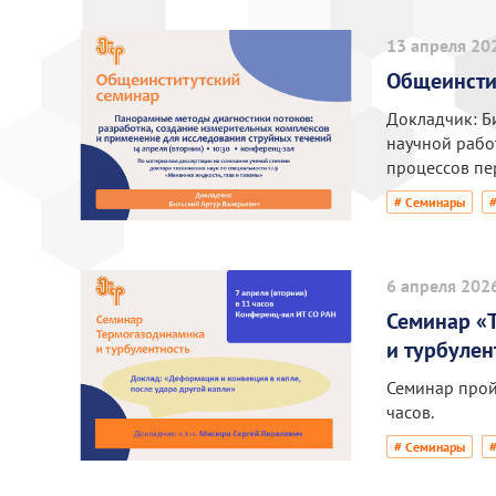
13 апреля 20
Общеинсти
Докладчик: Б
научной работ
процессов пе
# Семинары
6 апреля 202
Семинар «
и турбулен
Семинар прой
часов.
# Семинары