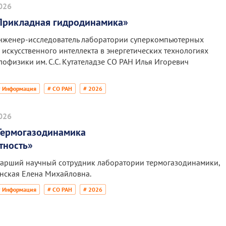
026
Прикладная гидродинамика»
нженер-исследователь лаборатории суперкомпьютерных
 искусственного интеллекта в энергетических технологиях
лофизики им. С.С. Кутателадзе СО РАН Илья Игоревич
# Информация
# СО РАН
# 2026
026
Термогазодинамика
тность»
тарший научный сотрудник лаборатории термогазодинамики,
ринская Елена Михайловна.
# Информация
# СО РАН
# 2026