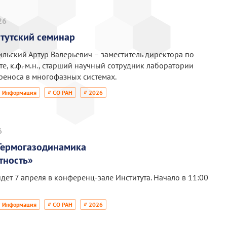
26
тутский семинар
ильский Артур Валерьевич – заместитель директора по
е, к.ф.-м.н., старший научный сотрудник лаборатории
реноса в многофазных системах.
# Информация
# СО РАН
# 2026
6
Термогазодинамика
тность»
дет 7 апреля в конференц-зале Института. Начало в 11:00
# Информация
# СО РАН
# 2026