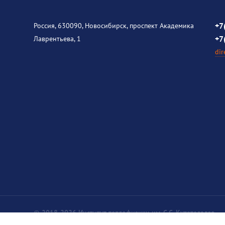
+7
Россия, 630090, Новосибирск, проспект Академика
+7
Лаврентьева, 1
dir
© 2018-2026 Институт теплофизики им. С.С. Кутателадзе