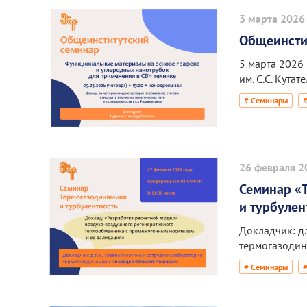
3 марта 2026
Общеинсти
5 марта 2026
им. С.С. Кутат
# Семинары
26 февраля 2
Семинар «
и турбулен
Докладчик: д
термогазодин
# Семинары