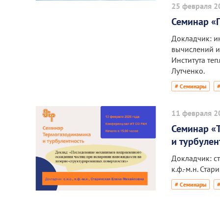
25 февраля 2
Семинар «
Докладчик: и
вычислений и
Института теп
Лутченко.
# Семинары
11 февраля 2
Семинар «
и турбулен
Докладчик: с
к.ф.-м.н. Ста
# Семинары