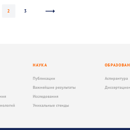
2
3
НАУКА
ОБРАЗОВА
Публикации
Аспирантура
Важнейшие результаты
Диссертацио
ния
Исследования
хнологий
Уникальные стенды