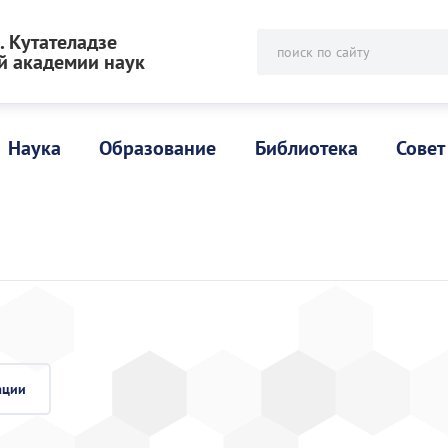
 Кутателадзе
поиск по сайту
й академии наук
Наука
Образование
Библиотека
Совет
ации