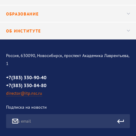
Ученый совет
Публикации
ОБРАЗОВАНИЕ
Научные подразделения
Важнейшие результаты
Центр трансфера технологий
Аспирантура
ОБ ИНСТИТУТЕ
Исследования
Диссертационный совет
Уникальные стенды
Общая информация
История института
Россия, 630090, Новосибирск, проспект Академика Лаврентьева,
1
Контакты
Противодействие коррупции
+7(383) 330-90-40
+7(383) 330-84-80
director@itp.nsc.ru
Подписка на новости
Ваш email