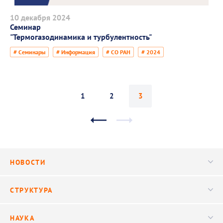
10 декабря 2024
Семинар
"Термогазодинамика и турбулентность"
# Семинары
# Информация
# СО РАН
# 2024
1
2
3
НОВОСТИ
Новости
СТРУКТУРА
Конференции
Руководство
НАУКА
Видео